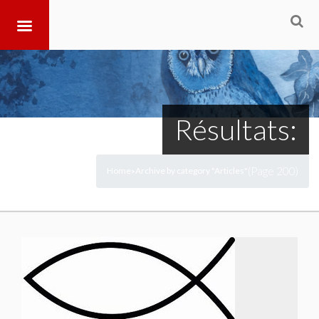
Résultats:
(Page 200)
Home
Archive by category "Articles"
>