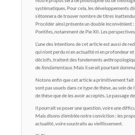
Notre propos sera de philosophie ou de théologie 
systématiques. Pour cela, les développements dis
s’étonnera de trouver nombre de titres inattendus
Procéder ainsi présente un double inconvénient : p
Pontifes, notamment de Pie XII. Les perspectives q
L’une des intentions de cet article est aussi de 
qui n’ont perdu ni en actualité ni en profondeur et
décisifs, traitent des fondements anthropologiqu
de
fondamentaux
. Mais il serait pourtant dommag
Notons enfin que cet article a primitivement fai
sont pas usuels dans ce type de thèse, au sein de 
de thèse que de les avoir acceptés. Le passage de
Il pourrait se poser une question, voire une difficu
Mais disons d’emblée notre conviction : les propo
actualité, voire soustraits au vieillissement.