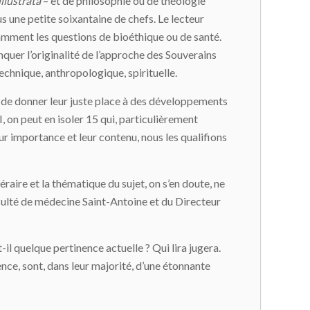
illustrata
– et de philosophie ou de théologie
 une petite soixantaine de chefs. Le lecteur
otamment les questions de bioéthique ou de santé.
nquer l’originalité de l’approche des Souverains
echnique, anthropologique, spirituelle.
I, de donner leur juste place à des développements
I, on peut en isoler 15 qui, particulièrement
eur importance et leur contenu, nous les qualifions
ttéraire et la thématique du sujet, on s’en doute, ne
 Faculté de médecine Saint-Antoine et du Directeur
t-il quelque pertinence actuelle ? Qui lira jugera.
nce, sont, dans leur majorité, d’une étonnante