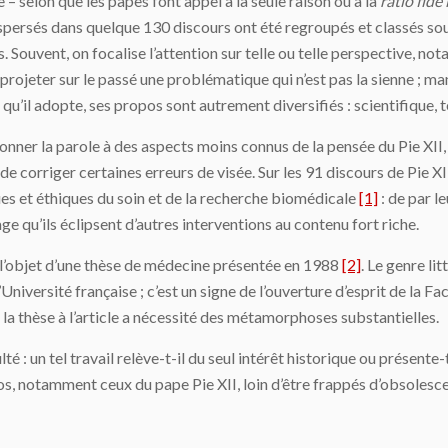
– selon que les papes font appel à la seule raison ou à la
ratio fide 
persés dans quelque 130 discours ont été regroupés et classés sous
. Souvent, on focalise l’attention sur telle ou telle perspective, n
rojeter sur le passé une problématique qui n’est pas la sienne ; ma
u’il adopte, ses propos sont autrement diversifiés : scientifique, t
redonner la parole à des aspects moins connus de la pensée du Pie XI
 de corriger certaines erreurs de visée. Sur les 91 discours de Pie XI
es et éthiques du soin et de la recherche biomédicale
[1]
: de par l
e qu’ils éclipsent d’autres interventions au contenu fort riche.
t l’objet d’une thèse de médecine présentée en 1988
[2]
. Le genre li
l’Université française ; c’est un signe de l’ouverture d’esprit de la
 la thèse à l’article a nécessité des métamorphoses substantielles.
lté : un tel travail relève-t-il du seul intérêt historique ou présente-
s, notamment ceux du pape Pie XII, loin d’être frappés d’obsolesce