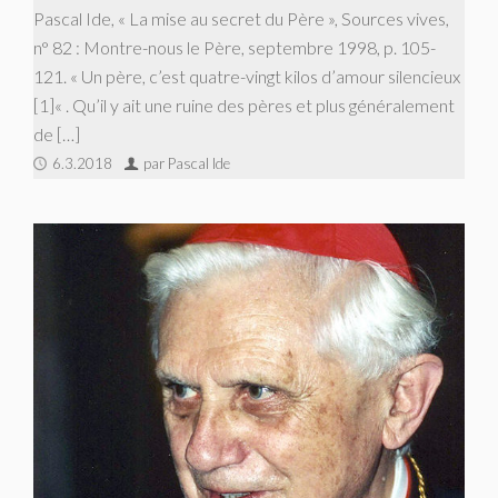
Pascal Ide, « La mise au secret du Père », Sources vives,
n° 82 : Montre-nous le Père, septembre 1998, p. 105-
121. « Un père, c’est quatre-vingt kilos d’amour silencieux
[1]« . Qu’il y ait une ruine des pères et plus généralement
de […]
6.3.2018
par Pascal Ide