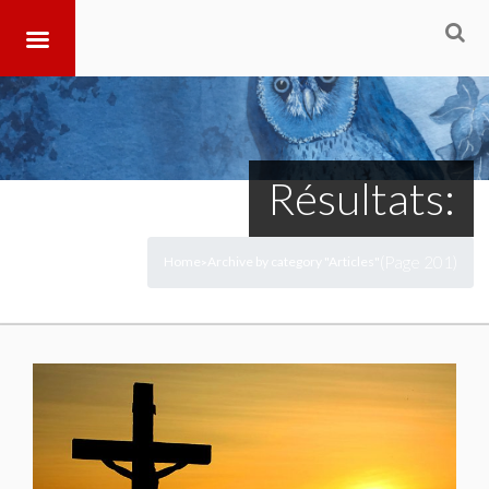
Résultats:
(Page 201)
Home
Archive by category "Articles"
>