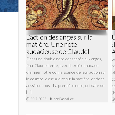
L’action des anges sur la
U
matière. Une note
d
audacieuse de Claudel
A
Dans une double note consacrée aux anges,
So
Paul Claudel tente, avec liberté et audace,
r
d’affiner notre connaissance de leur action sur
e
le cosmos, c’est-à-dire sur la matière, et donc
c
aussi sur nous. La première note, qui date de
s
[…]
(M
30.7.2025
par Pascal Ide