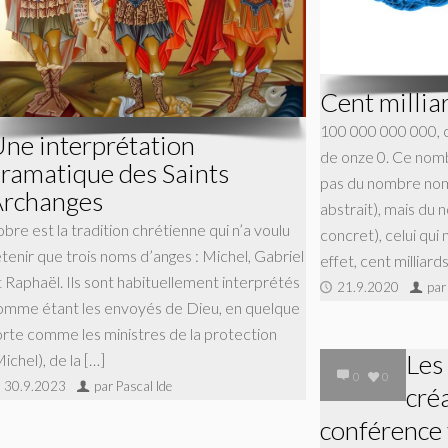
Cent millia
100 000 000 000, ce
ne interprétation
de onze 0. Ce nomb
ramatique des Saints
pas du nombre no
rchanges
abstrait), mais du
bre est la tradition chrétienne qui n’a voulu
concret), celui qui
etenir que trois noms d’anges : Michel, Gabriel
effet, cent milliard
t Raphaël. Ils sont habituellement interprétés
21.9.2020
par
omme étant les envoyés de Dieu, en quelque
orte comme les ministres de la protection
Les
ichel), de la […]
0
0
30.9.2023
par Pascal Ide
cré
conférence 