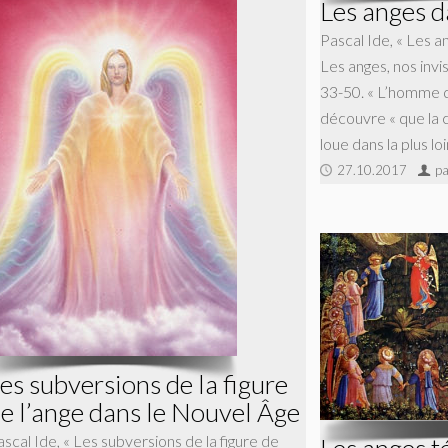
Les anges d
Pascal Ide, « Les a
Les anges, nos invis
33-50. « L’homme qu
découvre « que la c
loue dans la plus lo
27.10.2017
pa
es subversions de la figure
e l’ange dans le Nouvel Âge
scal Ide, « Les subversions de la figure de