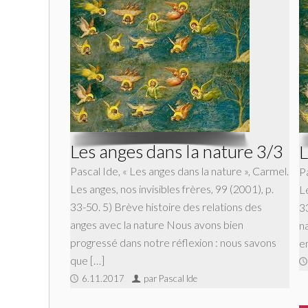
Les anges dans la nature 3/3
L
Pascal Ide, « Les anges dans la nature », Carmel.
Pa
Les anges, nos invisibles frères, 99 (2001), p.
Le
33-50. 5) Brève histoire des relations des
3
anges avec la nature Nous avons bien
n
progressé dans notre réflexion : nous savons
e
que […]
6.11.2017
par Pascal Ide