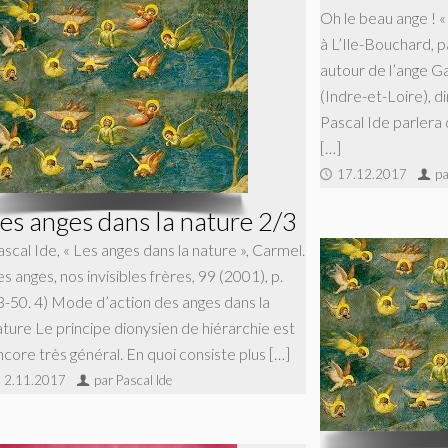
Oh le beau ange ! «
à L’Ile-Bouchard, p
autour de l’ange Ga
(Indre-et-Loire), 
Pascal Ide parlera 
[…]
17.12.2017
pa
es anges dans la nature 2/3
scal Ide, « Les anges dans la nature », Carmel.
s anges, nos invisibles frères, 99 (2001), p.
3-50. 4) Mode d’action des anges dans la
ature Le principe dionysien de hiérarchie est
ncore très général. En quoi consiste plus […]
2.11.2017
par Pascal Ide