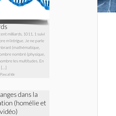
rds
nt milliards, 1011, 1 suivi
re m’intrigue. Je ne parle
mbrant (mathématique,
 nombre nombré (physique,
 nombre les multitudes. En
s […]
 Pascal Ide
 anges dans la
ation (homélie et
vidéo)