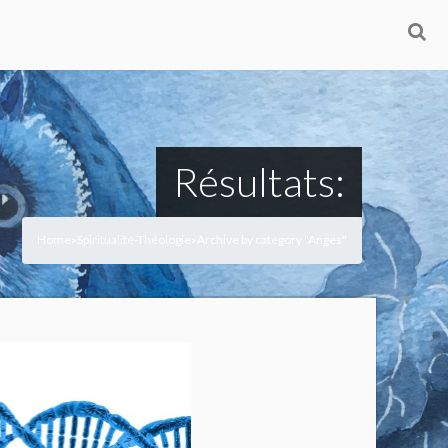
Résultats:
Home
Spiritualité-Théologie
Archive by category "Anges"
>
>