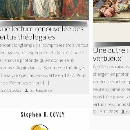
ne lecture renouvelée des
ertus théologales
endant longtemps, j’ai compris les trois vertus
Une autre r
éologales, foi, espérance et charité, à partir
vertueux
e l’analyse profonde qu’en donne saint
À côté des raisons 
homas d’Aquin dans sa Somme de théologie
changer en profon
1], analyse que j’ai découverte en 1977. Pour
rendre le bonheur 
re différentes en leur […]
heureux ; améliorer 
29.11.2025
par Pascal Ide
nous faire passer d
virtuosités ; nous s
15.11.2025
pa