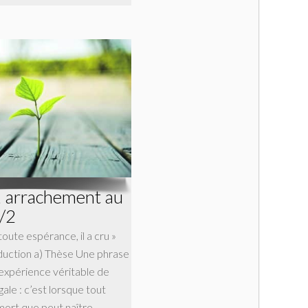
, arrachement au
/2
oute espérance, il a cru »
oduction a) Thèse Une phrase
’expérience véritable de
ale : c’est lorsque tout
mort que peut naître