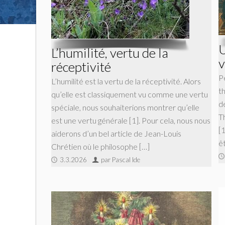
U
L’humilité, vertu de la
v
réceptivité
P
L’humilité est la vertu de la réceptivité. Alors
th
qu’elle est classiquement vu comme une vertu
d
spéciale, nous souhaiterions montrer qu’elle
T
est une vertu générale [1]. Pour cela, nous nous
[
aiderons d’un bel article de Jean-Louis
êt
Chrétien où le philosophe […]
3.3.2026
par Pascal Ide