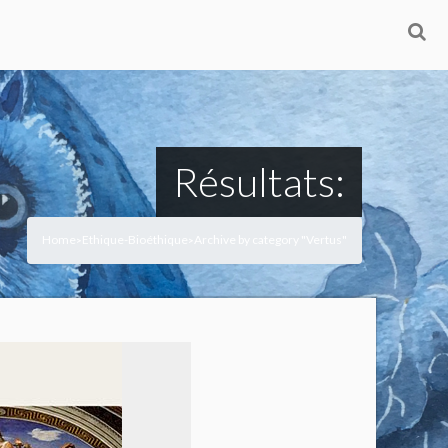
Résultats:
Home
Ethique-Bioéthique
Archive by category "Vertus"
>
>