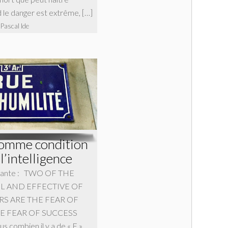
 le danger est extrême, […]
 Pascal Ide
comme condition
l’intelligence
uivante : TWO OF THE
 AND EFFECTIVE OF
S ARE THE FEAR OF
HE FEAR OF SUCCESS
s combien il y a de « F »