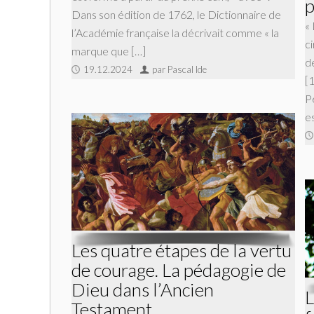
p
Dans son édition de 1762, le Dictionnaire de
«
l’Académie française la décrivait comme « la
c
marque que […]
d
19.12.2024
par Pascal Ide
[
P
e
Les quatre étapes de la vertu
de courage. La pédagogie de
Dieu dans l’Ancien
L
Testament