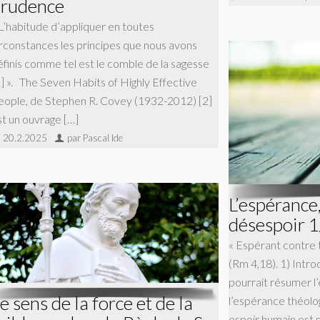
rudence
 L’habitude d’appliquer en toutes
irconstances les principes que nous avons
éfinis comme tel est le comble de la sagesse
1] ». The Seven Habits of Highly Effective
eople, de Stephen R. Covey (1932-2012) [2]
st un ouvrage […]
20.2.2025
par Pascal Ide
L’espérance
désespoir 1
« Espérant contre t
(Rm 4,18). 1) Intr
pourrait résumer l
e sens de la force et de la
l’espérance théolog
espoir humain est 