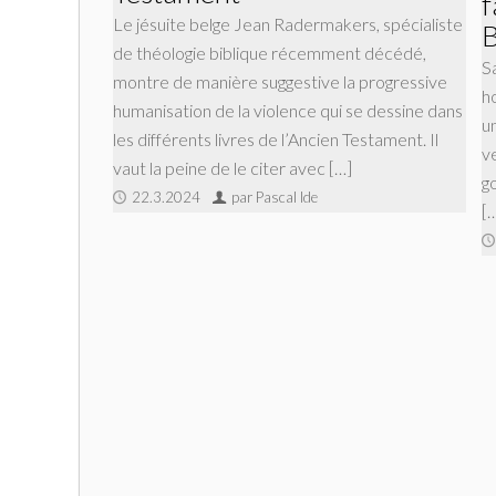
f
Le jésuite belge Jean Radermakers, spécialiste
B
de théologie biblique récemment décédé,
S
montre de manière suggestive la progressive
h
humanisation de la violence qui se dessine dans
u
les différents livres de l’Ancien Testament. Il
v
vaut la peine de le citer avec […]
g
22.3.2024
par Pascal Ide
[