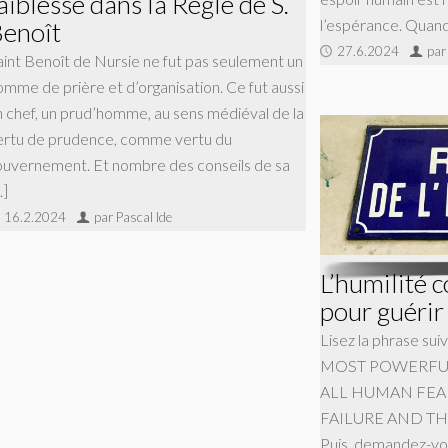
aiblesse dans la Règle de S.
l’espérance. Quand
enoît
27.6.2024
par
aint Benoît de Nursie ne fut pas seulement un
omme de prière et d’organisation. Ce fut aussi
n chef, un prud’homme, au sens médiéval de la
ertu de prudence, comme vertu du
ouvernement. Et nombre des conseils de sa
…]
16.2.2024
par Pascal Ide
L’humilité 
pour guérir 
Lisez la phrase s
MOST POWERFUL
ALL HUMAN FEAR
FAILURE AND T
Puis, demandez-vou