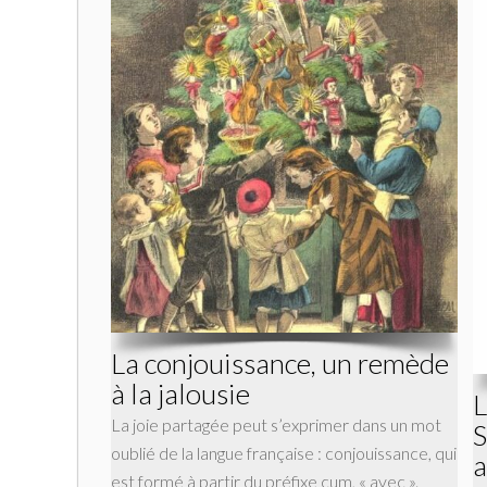
La conjouissance, un remède
à la jalousie
L
La joie partagée peut s’exprimer dans un mot
S
oublié de la langue française : conjouissance, qui
a
est formé à partir du préfixe cum, « avec ».