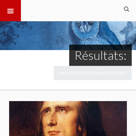
Résultats:
Home
Art
Archive by category "Musique"
>
>