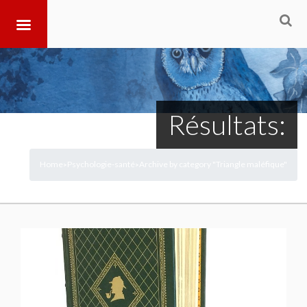
Résultats:
Home
Psychologie-santé
Archive by category "Triangle maléfique"
>
>