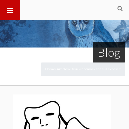
Blog
Home
Articles
Deuil « normal » et deuil excessif
>
>