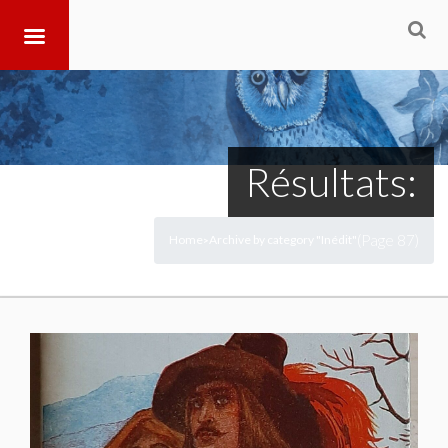
Résultats:
(Page 87)
Home
Archive by category "Inédit"
>