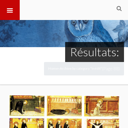
Résultats:
(Page 88)
Home
Archive by category "Inédit"
>