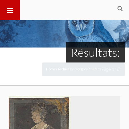
Résultats:
(Page 146)
Home
Archive by category "Inédit"
>