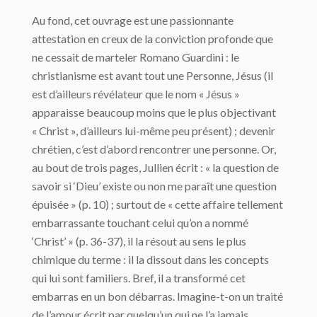
Au fond, cet ouvrage est une passionnante
attestation en creux de la conviction profonde que
ne cessait de marteler Romano Guardini : le
christianisme est avant tout une Personne, Jésus (il
est d’ailleurs révélateur que le nom « Jésus »
apparaisse beaucoup moins que le plus objectivant
« Christ », d’ailleurs lui-même peu présent) ; devenir
chrétien, c’est d’abord rencontrer une personne. Or,
au bout de trois pages, Jullien écrit : « la question de
savoir si ‘Dieu’ existe ou non me paraît une question
épuisée » (p. 10) ; surtout de « cette affaire tellement
embarrassante touchant celui qu’on a nommé
‘Christ’ » (p. 36-37), il la résout au sens le plus
chimique du terme : il la dissout dans les concepts
qui lui sont familiers. Bref, il a transformé cet
embarras en un bon débarras. Imagine-t-on un traité
de l’amour écrit par quelqu’un qui ne l’a jamais