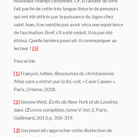
nouveaux champs rationnels. Or, si l’auteur du livre
fait partie de cette très longue théorie de penseurs
qui ont été attirés par la puissance du
logos
chez
saint Jean, il ne semble pas avoir vécu une expérience
de fascination. Bref, s’il a été séduit, il n’a pas été
ébloui. Quelle lumière pourrait-il communiquer au
lecteur ?
[5]
Pascal Ide
[1]
François Jullien,
Ressources du christianisme.
Mais sans y entrer par la foi
, coll. « Cave Canem »,
Paris, L’Herne, 2018.
[2]
Simone Weil,
Écrits de New York et de Londres
,
dans
Œuvres complètes
, tome V. Vol. 2, Paris,
Gallimard, 2013, p. 318-319.
[3]
L’on pourrait rapprocher cette distinction de