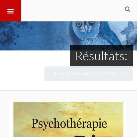
Résultats:
(Page 135)
Home
Archive by category "Inédit"
>