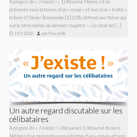
À propos de « J’existe ! » 1) Résumé Même s’il se
présente sous la forme d’un « essai » et non d’un « traité »,
le livre d’Olivier Bonnewijn [1] (OB) défend une thèse qui
est le titre même du dernier chapitre : « Un état de […]
19.9.2020
par Pascal Ide
Un autre regard discutable sur les
célibataires
À propos de « J’existe ! » (Résumé) 1) Résumé du livre
Même s’il se présente sous la forme d’un « essai » et non