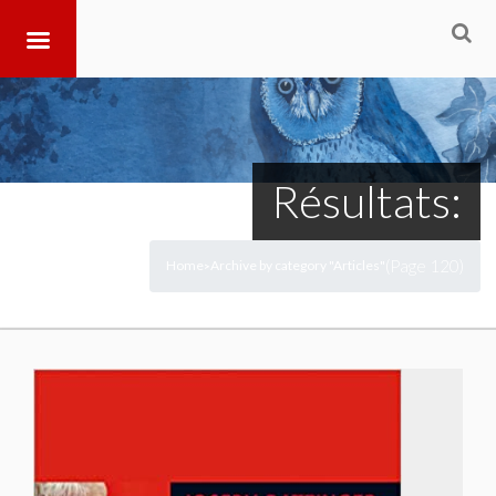
Résultats:
(Page 120)
Home
Archive by category "Articles"
>