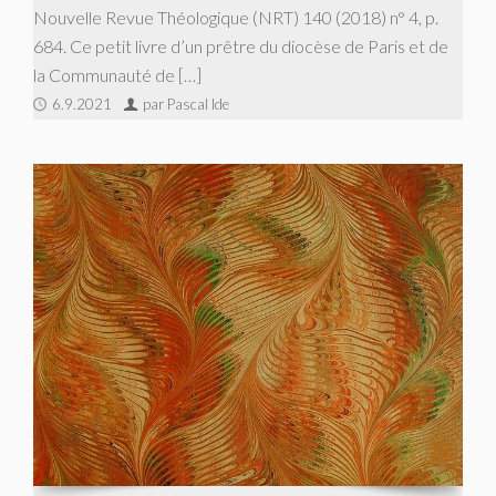
Nouvelle Revue Théologique (NRT) 140 (2018) n° 4, p.
684. Ce petit livre d’un prêtre du diocèse de Paris et de
la Communauté de […]
6.9.2021
par Pascal Ide