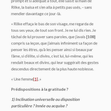
prompt et si adéquat à tout, elle saisit la main de
Rilke, la baisa et s’en alla à petits pas usés, – sans
mendier davantage ce jour-là.
« Rilke effaça le bas de son visage, me regarda de
tous ses yeux, de tout son front. Je ne lui dis rien. Je
tâchai de lui prouver sans paroles, que j’avais
[108]
compris sa leçon, que j’aimais infiniment sa façon de
penser les êtres, qu’à les penser ainsi si beaux par
l’âme, si d’élite, si divins, c’est lui, lui-même, qui les
rendait beaux et divins, qui leur suggérait des gestes
descendus directement de la plus haute noblesse.
« Une femme
[1]
. »
Prédispositions à la gratitude ?
1) Inclination universelle ou disposition
particulière ? Innée ou acquise ?