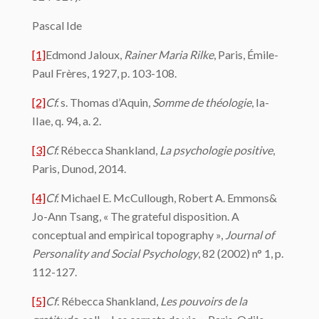
Pascal Ide
[1]
Edmond Jaloux,
Rainer Maria Rilke
, Paris, Émile-
Paul Frères, 1927, p. 103-108.
[2]
Cf.
s. Thomas d’Aquin,
Somme de théologie
, Ia-
IIae, q. 94, a. 2.
[3]
Cf.
Rébecca Shankland,
La psychologie positive
,
Paris, Dunod, 2014.
[4]
Cf.
Michael E. McCullough, Robert A. Emmons&
Jo-Ann Tsang, « The grateful disposition. A
conceptual and empirical topography »,
Journal of
Personality and Social Psychology
, 82 (2002) n° 1, p.
112-127.
[5]
Cf
. Rébecca Shankland,
Les pouvoirs de la