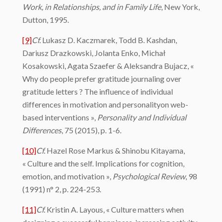
Work, in Relationships, and in Family Life
, New York,
Dutton, 1995.
[9]
Cf.
Lukasz D. Kaczmarek, Todd B. Kashdan,
Dariusz Drazkowski, Jolanta Enko, Michał
Kosakowski, Agata Szaefer & Aleksandra Bujacz, «
Why do people prefer gratitude journaling over
gratitude letters ? The influence of individual
differences in motivation and personalityon web-
based interventions »,
Personality and Individual
Differences
, 75 (2015), p. 1-6.
[10]
Cf.
Hazel Rose Markus & Shinobu Kitayama,
« Culture and the self. Implications for cognition,
emotion, and motivation »,
Psychological Review
, 98
(1991) n° 2, p. 224-253.
[11]
Cf.
Kristin A. Layous, « Culture matters when