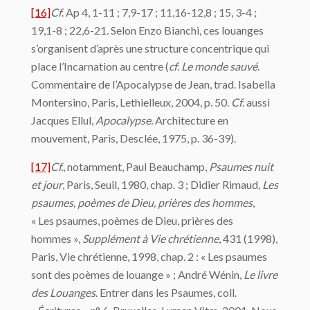
[16]
Cf
. Ap 4, 1-11 ; 7,9-17 ; 11,16-12,8 ; 15, 3-4 ;
19,1-8 ; 22,6-21. Selon Enzo Bianchi, ces louanges
s’organisent d’après une structure concentrique qui
place l’Incarnation au centre (
cf
.
Le monde sauvé
.
Commentaire de l’Apocalypse de Jean, trad. Isabella
Montersino, Paris, Lethielleux, 2004, p. 50.
Cf
. aussi
Jacques Ellul,
Apocalypse.
Architecture en
mouvement, Paris, Desclée, 1975, p. 36-39).
[17]
Cf.
, notamment, Paul Beauchamp,
Psaumes nuit
et jour
, Paris, Seuil, 1980, chap. 3 ; Didier Rimaud,
Les
psaumes, poèmes de Dieu, prières des hommes
,
« Les psaumes, poèmes de Dieu, prières des
hommes »,
Supplément à Vie chrétienne
, 431 (1998),
Paris, Vie chrétienne, 1998, chap. 2 : « Les psaumes
sont des poèmes de louange » ; André Wénin,
Le livre
des Louanges
. Entrer dans les Psaumes, coll.