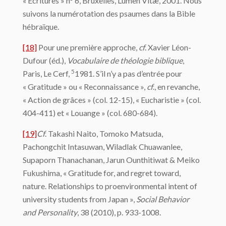
« Écritures » n° 6, Bruxelles, Lumen Vitæ, 2001. Nous
suivons la numérotation des psaumes dans la Bible
hébraïque.
[18]
Pour une première approche,
cf
. Xavier Léon-
Dufour (éd.),
Vocabulaire de théologie biblique
,
5
Paris, Le Cerf,
1981. S’il n’y a pas d’entrée pour
« Gratitude » ou « Reconnaissance »,
cf
., en revanche,
« Action de grâces » (col. 12-15), « Eucharistie » (col.
404-411) et « Louange » (col. 680-684).
[19]
Cf
. Takashi Naito, Tomoko Matsuda,
Pachongchit Intasuwan, Wiladlak Chuawanlee,
Supaporn Thanachanan, Jarun Ounthitiwat & Meiko
Fukushima, « Gratitude for, and regret toward,
nature. Relationships to proenvironmental intent of
university students from Japan »,
Social Behavior
and Personality
, 38 (2010), p. 933-1008.