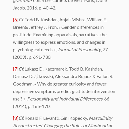
gratitude
, coll. « Les carnets de vie », Paris, Odile
Jacob, 2016, p. 40-42.
[6]
Cf.
Todd B. Kashdan, Anjali Mishra, William E.
Breen& Jeffrey J. Froh, « Gender differences in
gratitude. Examining apparaisals, narratives, the
willingness to express emotions, and changes in
psychological needs »,
Journal of Personality
, 77
(2009) , p. 691-730.
[7]
Cf.
Lukasz D. Kaczmarek, Todd B. Kashdan,
Dariusz Drążkowski, Aleksandra Bujacz & Fallon R.
Goodman, « Why do greater curiosity and fewer
depressive symptoms predict gratitude intervention
use ? »,
Personality and Individual Differences
, 66
(2014), p. 165-170.
[8]
Cf.
Ronald F. Levant& Gini Kopecky,
Masculinity
Reconstructed. Changing the Rules of Manhood at