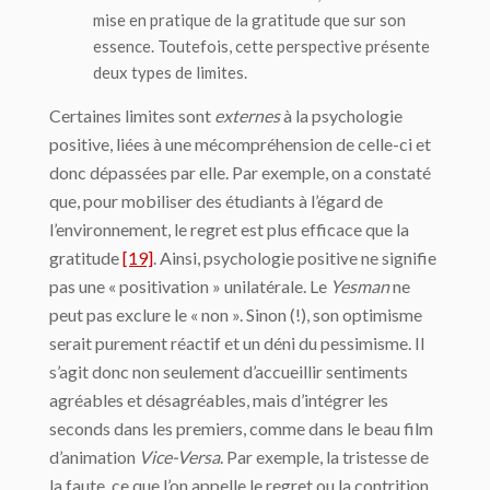
mise en pratique de la gratitude que sur son
essence. Toutefois, cette perspective présente
deux types de limites.
Certaines limites sont
externes
à la psychologie
positive, liées à une mécompréhension de celle-ci et
donc dépassées par elle. Par exemple, on a constaté
que, pour mobiliser des étudiants à l’égard de
l’environnement, le regret est plus efficace que la
gratitude
[19]
. Ainsi, psychologie positive ne signifie
pas une « positivation » unilatérale. Le
Yesman
ne
peut pas exclure le « non ». Sinon (!), son optimisme
serait purement réactif et un déni du pessimisme. Il
s’agit donc non seulement d’accueillir sentiments
agréables et désagréables, mais d’intégrer les
seconds dans les premiers, comme dans le beau film
d’animation
Vice-Versa
. Par exemple, la tristesse de
la faute, ce que l’on appelle le regret ou la contrition,