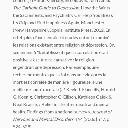
concret) d’Aaron Kheriaty, en coll. avec John Cihak,
The Catholic Guide to Depression
. How the Saints,
the Sacraments, and Psychiatry Car Help You Break
Its Grip and Find Happiness Again, Manchester
(New Hampshire), Sophia Institute Press, 2012. En
effet, plus d’une centaine d’études qui ont examiné
les relations existant entre religion et dépression. Or,
seulement 5 % établissent que la corrélation était
positive, c’est-à-dire causative : la religion
engendrait une dépression. Par exemple, une
recherche montre que la foi dans une vie après la
mort est corrélée de manière rigoureuse, à une
meilleure santé mentale (
cf
. Kevin J. Flannelly, Harold
G. Koenig, Christopher G. Ellison, Kathleen Galek &
Neal Krause, « Belief in life after death and mental
health. Findings from a national survey »,
Journal of
Nervous and Mental Disorders
, 194 [2006] n° 7, p.
524-529).