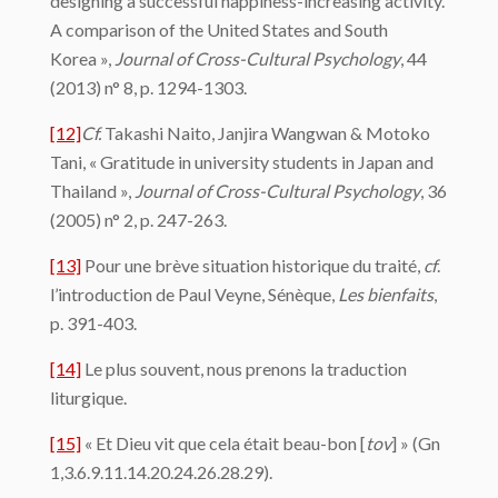
designing a successful happiness-increasing activity.
A comparison of the United States and South
Korea »,
Journal of Cross-Cultural Psychology
, 44
(2013) n° 8, p. 1294-1303.
[12]
Cf.
Takashi Naito, Janjira Wangwan & Motoko
Tani, « Gratitude in university students in Japan and
Thailand »,
Journal of Cross-Cultural Psychology
, 36
(2005) n° 2, p. 247-263.
[13]
Pour une brève situation historique du traité,
cf
.
l’introduction de Paul Veyne, Sénèque,
Les bienfaits
,
p. 391-403.
[14]
Le plus souvent, nous prenons la traduction
liturgique.
[15]
« Et Dieu vit que cela était beau-bon [
tov
]
» (Gn
1,3.6.9.11.14.20.24.26.28.29).