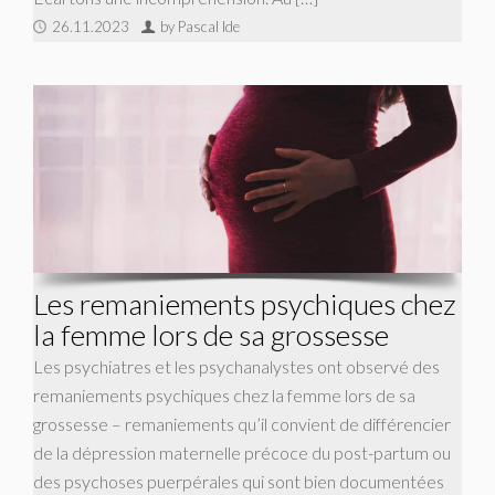
26.11.2023
by Pascal Ide
Les remaniements psychiques chez
la femme lors de sa grossesse
Les psychiatres et les psychanalystes ont observé des
remaniements psychiques chez la femme lors de sa
grossesse – remaniements qu’il convient de différencier
de la dépression maternelle précoce du post-partum ou
des psychoses puerpérales qui sont bien documentées