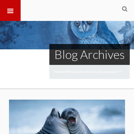
Blog Archives
Home
Philosophie
Archive by category ""
>
>