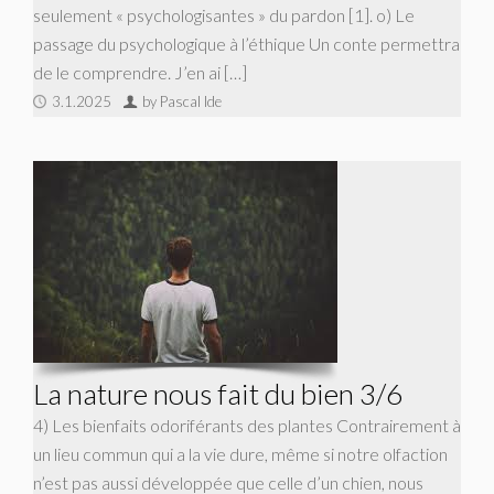
seulement « psychologisantes » du pardon [1]. o) Le
passage du psychologique à l’éthique Un conte permettra
de le comprendre. J’en ai […]
3.1.2025
by Pascal Ide
La nature nous fait du bien 3/6
4) Les bienfaits odoriférants des plantes Contrairement à
un lieu commun qui a la vie dure, même si notre olfaction
n’est pas aussi développée que celle d’un chien, nous