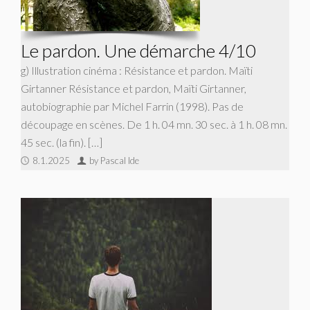
Le pardon. Une démarche 4/10
g) Illustration cinéma : Résistance et pardon. Maïti
Girtanner Résistance et pardon, Maïti Girtanner,
autobiographie par Michel Farrin (1998). Pas de
découpage en scènes. De 1 h. 04 mn. 30 sec. à 1 h. 08 mn.
45 sec. (la fin). […]
8.1.2025
by Pascal Ide