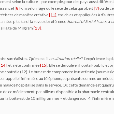
tement selon la culture – par exemple, pour des pays aussi différent
éissance)
[8]
–, ni selon l’âge ou le sexe de celui qui obéit
[9]
ou de c
récisées de manière créative
[11]
, enrichies et appliquées à d’aut
 années plus tard, la revue de référence
Journal of Social Issues
a c
e sillage de Milgram
[13]
.
ire surréalistes. Qu’en est-il
en situation réelle
? L’expérience la p
[14]
, et a été confirmée
[15]
. Elle se déroule en hôpital (public et p
pe contrôle (12). Le but est de comprendre leur attitude (soumissio
cheur appelle l’infirmière au téléphone, se présente comme un méde
n malade hospitalisé dans le service. Or, cette demande est quadru
on de ce médicament, par ailleurs disponible à la pharmacie centrale d
ur la boîte est de 10 milligrammes – et dangereux ; 4. l’infirmière n