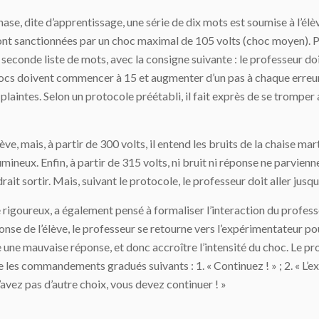
, dite d’apprentissage, une série de dix mots est soumise à l’élève
sont sanctionnées par un choc maximal de 105 volts (choc moyen). P
econde liste de mots, avec la consigne suivante : le professeur doi
s chocs doivent commencer à 15 et augmenter d’un pas à chaque erreu
des plaintes. Selon un protocole préétabli, il fait exprès de se trom
ève, mais, à partir de 300 volts, il entend les bruits de la chaise mar
umineux. Enfin, à partir de 315 volts, ni bruit ni réponse ne parvienn
rait sortir. Mais, suivant le protocole, le professeur doit aller jusqu
rigoureux, a également pensé à formaliser l’interaction du professe
se de l’élève, le professeur se retourne vers l’expérimentateur pour 
une mauvaise réponse, et donc accroître l’intensité du choc. Le pro
les commandements gradués suivants : 1. « Continuez ! » ; 2. « L’expé
’avez pas d’autre choix, vous devez continuer ! »