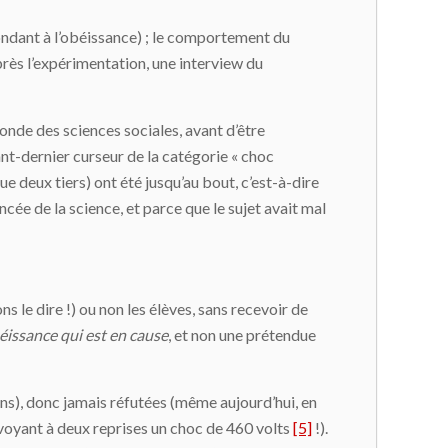
pondant à l’obéissance) ; le comportement du
après l’expérimentation, une interview du
monde des sciences sociales, avant d’être
vant-dernier curseur de la catégorie « choc
ue deux tiers) ont été jusqu’au bout, c’est-à-dire
cée de la science, et parce que le sujet avait mal
s le dire !) ou non les élèves, sans recevoir de
béissance qui est en cause
, et non une prétendue
ns), donc jamais réfutées (même aujourd’hui, en
nvoyant à deux reprises un choc de 460 volts
[5]
!).