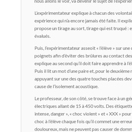
nous allons le voir, va devenir le sujet de l’expérie
L’expérimentateur explique à chacun des volontaire
expérience qui n’a encore jamais été faite. Il expli
propose un tirage au sort, tirage qui est truqué : 
évalués.
Puis, l’expérimentateur asseoit « l’élève » sur une
poignets afin d’éviter des brûlures au contact de
explique au second qu’il doit faire apprendre à l’é
Puis il lit un mot d’une paire et, pour le deuxiè
appuyant sur une des quatre touches placées devant
cause de l’isolement acoustique.
Le professeur, de son côté, se trouve face à un g
électriques allant de 15 à 450 volts. Des étiquette
intense, danger », « choc violent » et « XXX » po
choc à l’élève chaque fois qu’il commet une erreur
douloureux, mais ne peuvent pas causer de domm