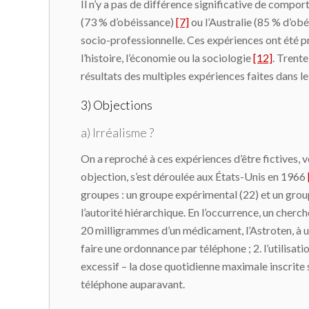
Il n’y a pas de différence significative de compor
(73 % d’obéissance)
[7]
ou l’Australie (85 % d’ob
socio-professionnelle. Ces expériences ont été p
l’histoire, l’économie ou la sociologie
[12]
. Trente
résultats des multiples expériences faites dans l
3) Objections
a) Irréalisme ?
On a reproché à ces expériences d’être fictives, vo
objection, s’est déroulée aux États-Unis en 1966
groupes : un groupe expérimental (22) et un grou
l’autorité hiérarchique. En l’occurrence, un cher
20 milligrammes d’un médicament, l’Astroten, à u
faire une ordonnance par téléphone ; 2. l’utilisati
excessif – la dose quotidienne maximale inscrite s
téléphone auparavant.