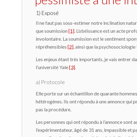
1) Exposé
Il ne faut pas sous-estimer notre inclination natur
que soumission
[1]
. L’obéissance est un acte prof
involontaire. La soumission est le sentiment spo
répréhensibles
[2]
, ainsi que la psychosociologie 
Les enjeux étant très importants, je vais entrer da
l’université Yale
[3]
.
a) Protocole
Elle porte sur un échantillon de quarante hommes 
hétérogènes. Ils ont répondu à une annonce qui pr
pas la procédure.
Les personnes qui ont répondu à l’annonce sont acc
l’expérimentateur, âgé de 31 ans, impassible et par