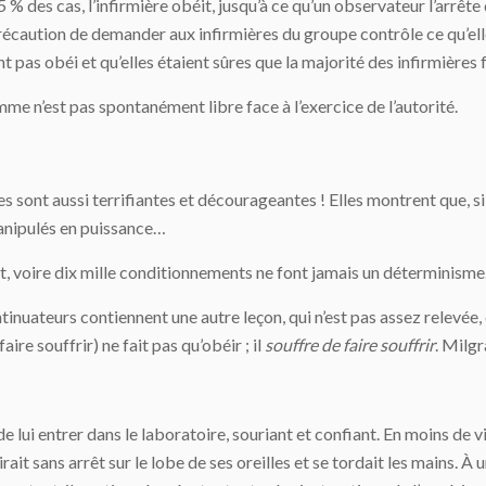
,5 % des cas, l’infirmière obéit, jusqu’à ce qu’un observateur l’arrêt
précaution de demander aux infirmières du groupe contrôle ce qu’elles 
ent pas obéi et qu’elles étaient sûres que la majorité des infirmière
’homme n’est pas spontanément libre face à l’exercice de l’autorité.
les sont aussi terrifiantes et décourageantes ! Elles montrent que,
anipulés en puissance…
t, voire dix mille conditionnements ne font jamais un déterminisme
inuateurs contiennent une autre leçon, qui n’est pas assez relevée,
 faire souffrir) ne fait pas qu’obéir ; il
souffre
de faire souffrir
. Milgr
 lui entrer dans le laboratoire, souriant et confiant. En moins de vin
tirait sans arrêt sur le lobe de ses oreilles et se tordait les mains. À