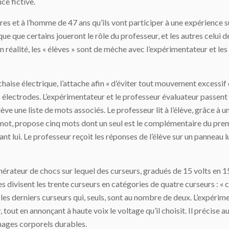
nce fictive.
s et à l’homme de 47 ans qu’ils vont participer à une expérience sur
que que certains joueront le rôle du professeur, et les autres celui de 
en réalité, les « élèves » sont de mèche avec l’expérimentateur et le
 chaise électrique, l’attache afin « d’éviter tout mouvement excessif
s électrodes. L’expérimentateur et le professeur évaluateur passent 
lève une liste de mots associés. Le professeur lit à l’élève, grâce à
me mot, propose cinq mots dont un seul est le complémentaire du prem
 lui. Le professeur reçoit les réponses de l’élève sur un panneau lu
énérateur de chocs sur lequel des curseurs, gradués de 15 volts en 
s divisent les trente curseurs en catégories de quatre curseurs : « c
ur les derniers curseurs qui, seuls, sont au nombre de deux. L’expér
, tout en annonçant à haute voix le voltage qu’il choisit. Il précis
ages corporels durables.