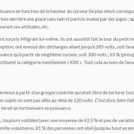
issance en fonction de la hauteur du curseur (le plus élevé corres
ises derrière une glace sans tain et parfois évalué par des juges ; 
urant ses attitudes, etc.
ont surpris Milgram lui-même. Ils ont aussitôt fait le tour du petit 
ception, ont envoyé des décharges allant jusqu’à 285 volts, soit l’a
ssance qu’à partir du vingtième curseur, soit 300 volts ; 65 % (presq
stituent la catégorie mentionnée « XXX ». Tout cela au nom de l’avan
ience à partir d’un groupe contrôle qui était libre de torturer (oson
sujets ne sont pas allés au-delà de 120 volts.
C’est donc bien l’o
ferait un tortionnaire en puissance.
s,
toujours validées
(avec une moyenne de 62,5 % et peu de variatio
e mille volontaires, 81 % des personnes ont obéi jusqu’au bout en e