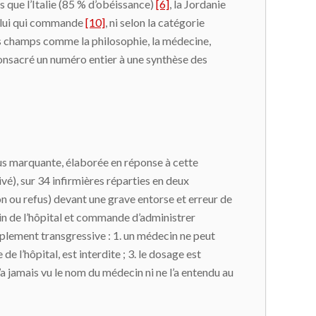
s que l’Italie (85 % d’obéissance)
[6]
, la Jordanie
elui qui commande
[10]
, ni selon la catégorie
res champs comme la philosophie, la médecine,
onsacré un numéro entier à une synthèse des
lus marquante, élaborée en réponse à cette
rivé), sur 34 infirmières réparties en deux
n ou refus) devant une grave entorse et erreur de
cin de l’hôpital et commande d’administrer
plement transgressive : 1. un médecin ne peut
e l’hôpital, est interdite ; 3. le dosage est
’a jamais vu le nom du médecin ni ne l’a entendu au