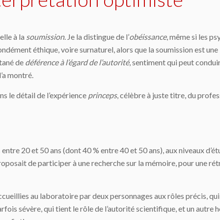
elle à la
soumission
. Je la distingue de l’
obéissance
, même si les p
ondément éthique, voire surnaturel, alors que la soumission est une 
ntané de
déférence à l’égard de l’autorité
, sentiment qui peut cond
l’a montré.
ns le détail de l’expérience
princeps
, célèbre à juste titre, du pro
entre 20 et 50 ans (dont 40 % entre 40 et 50 ans), aux niveaux d’é
oposait de participer à une recherche sur la mémoire, pour une rét
ueillies au laboratoire par deux personnages aux rôles précis, qui 
fois sévère, qui tient le rôle de l’autorité scientifique, et un autr