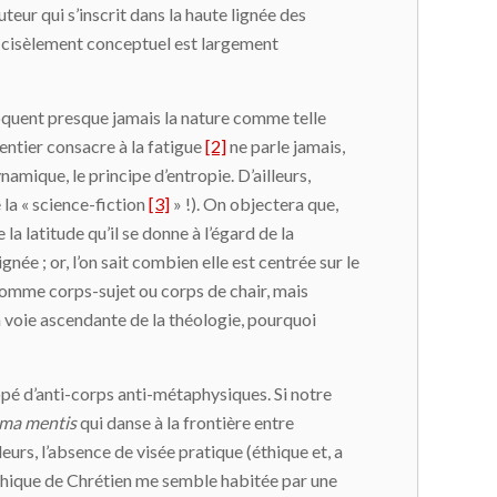
uteur qui s’inscrit dans la haute lignée des
e cisèlement conceptuel est largement
oquent presque jamais la nature comme telle
ntier consacre à la fatigue
[2]
ne parle jamais,
amique, le principe d’entropie. D’ailleurs,
 la « science-fiction
[3]
» !). On objectera que,
a latitude qu’il se donne à l’égard de la
ée ; or, l’on sait combien elle est centrée sur le
omme corps-sujet ou corps de chair, mais
 la voie ascendante de la théologie, pourquoi
ppé d’anti-corps anti-métaphysiques. Si notre
rma mentis
qui danse à la frontière entre
leurs, l’absence de visée pratique (éthique et, a
ophique de Chrétien me semble habitée par une