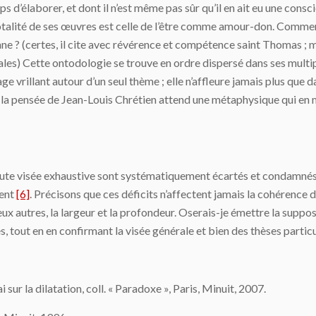
ps d’élaborer, et dont il n’est même pas sûr qu’il en ait eu une consc
otalité de ses œuvres est celle de l’être comme amour-don. Comment 
nne ? (certes, il cite avec révérence et compétence saint Thomas ; 
les) Cette ontodologie se trouve en ordre dispersé dans ses multipl
age vrillant autour d’un seul thème ; elle n’affleure jamais plus que 
la pensée de Jean-Louis Chrétien attend une métaphysique qui en ma
ute visée exhaustive sont systématiquement écartés et condamnés, 
ment
[6]
. Précisons que ces déficits n’affectent jamais la cohérence d
 deux autres, la largeur et la profondeur. Oserais-je émettre la sup
s, tout en en confirmant la visée générale et bien des thèses particu
i sur la dilatation, coll. « Paradoxe », Paris, Minuit, 2007.