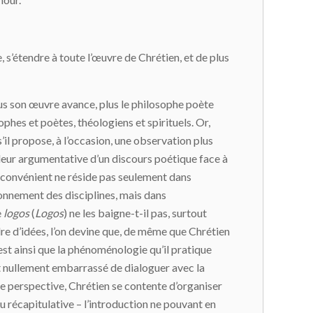
, s’étendre à toute l’œuvre de Chrétien, et de plus
us son œuvre avance, plus le philosophe poète
phes et poètes, théologiens et spirituels. Or,
 s’il propose, à l’occasion, une observation plus
valeur argumentative d’un discours poétique face à
inconvénient ne réside pas seulement dans
sonnement des disciplines, mais dans
e
logos
(
Logos
) ne les baigne-t-il pas, surtout
dre d’idées, l’on devine que, de même que Chrétien
’est ainsi que la phénoménologie qu’il pratique
est nullement embarrassé de dialoguer avec la
e perspective, Chrétien se contente d’organiser
ou récapitulative – l’introduction ne pouvant en