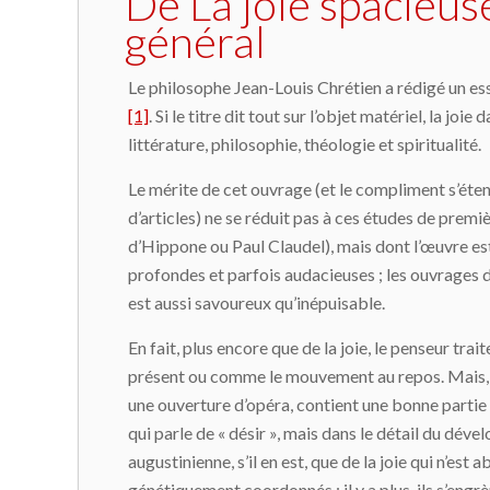
De La joie spacieus
général
Le philosophe Jean-Louis Chrétien a rédigé un es
[1]
. Si le titre dit tout sur l’objet matériel, la jo
littérature, philosophie, théologie et spiritualité.
Le mérite de cet ouvrage (et le compliment s’étend
d’articles) ne se réduit pas à ces études de pre
d’Hippone ou Paul Claudel), mais dont l’œuvre est
profondes et parfois audacieuses ; les ouvrages de 
est aussi savoureux qu’inépuisable.
En fait, plus encore que de la joie, le penseur tra
présent ou comme le mouvement au repos. Mais, 
une ouverture d’opéra, contient une bonne partie d
qui parle de « désir », mais dans le détail du dé
augustinienne, s’il en est, que de la joie qui n’es
génétiquement coordonnés ; il y a plus, ils s’engrè