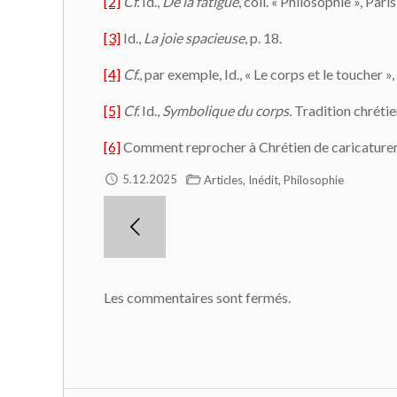
[2]
Cf.
Id.,
De la fatigue
, coll. « Philosophie », Pari
[3]
Id.,
La joie spacieuse
, p. 18.
[4]
Cf.
, par exemple, Id., « Le corps et le toucher »,
[5]
Cf.
Id.,
Symbolique du corps.
Tradition chréti
[6]
Comment reprocher à Chrétien de caricaturer 
,
,
5.12.2025
Articles
Inédit
Philosophie
Les commentaires sont fermés.