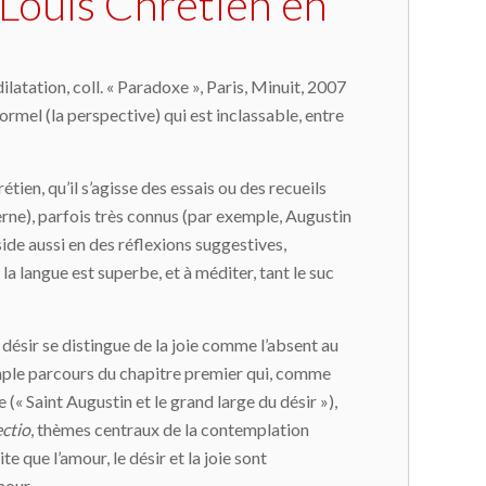
-Louis Chrétien en
dilatation, coll. « Paradoxe », Paris, Minuit, 2007
t formel (la perspective) qui est inclassable, entre
tien, qu’il s’agisse des essais ou des recueils
rne), parfois très connus (par exemple, Augustin
ide aussi en des réflexions suggestives,
la langue est superbe, et à méditer, tant le suc
e désir se distingue de la joie comme l’absent au
mple parcours du chapitre premier qui, comme
(« Saint Augustin et le grand large du désir »),
ectio
, thèmes centraux de la contemplation
e que l’amour, le désir et la joie sont
mour.