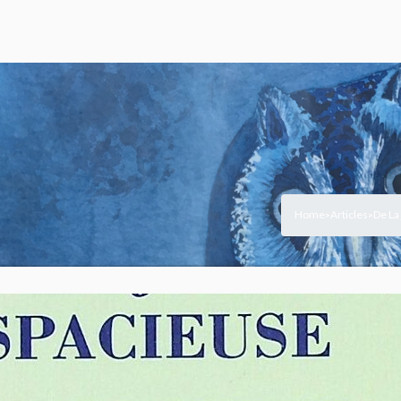
Home
Articles
De La
>
>