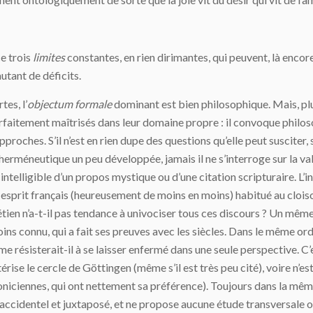
e trois
limites
constantes, en rien dirimantes, qui peuvent, là encore
autant de déficits.
rtes, l’
objectum
formale
dominant est bien philosophique. Mais, pl
arfaitement maîtrisés dans leur domaine propre : il convoque philoso
’approches. S’il n’est en rien dupe des questions qu’elle peut susciter,
e herméneutique un peu développée, jamais il ne s’interroge sur la 
telligible d’un propos mystique ou d’une citation scripturaire. L’
 un esprit français (heureusement de moins en moins) habitué au cloi
étien n’a-t-il pas tendance à univociser tous ces discours ? Un mêm
oins connu, qui a fait ses preuves avec les siècles. Dans le même or
me résisterait-il à se laisser enfermé dans une seule perspective. C
rise le cercle de Göttingen (même s’il est très peu cité), voire n’
niciennes, qui ont nettement sa préférence). Toujours dans la mêm
ire accidentel et juxtaposé, et ne propose aucune étude transversale 