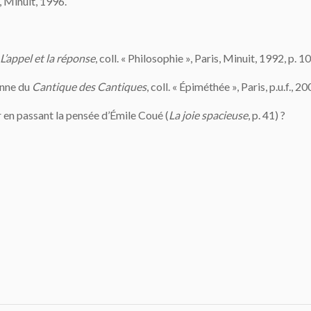
s, Minuit, 1996.
L’appel et la réponse
, coll. « Philosophie », Paris, Minuit, 1992, p. 
enne du
Cantique des Cantiques
, coll. « Épiméthée », Paris, p.u.f., 20
en passant la pensée d’Émile Coué (
La joie spacieuse
, p. 41) ?