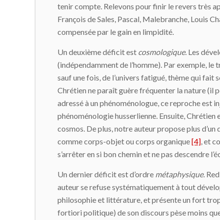
tenir compte. Relevons pour finir le revers très ap
François de Sales, Pascal, Malebranche, Louis Ch
compensée par le gain en limpidité.
Un deuxième déficit est
cosmologique
. Les déve
(indépendamment de l’homme). Par exemple, le tr
sauf une fois, de l’univers fatigué, thème qui fait 
Chrétien ne paraît guère fréquenter la nature (il 
adressé à un phénoménologue, ce reproche est injus
phénoménologie husserlienne. Ensuite, Chrétien est
cosmos. De plus, notre auteur propose plus d’un
comme corps-objet ou corps organique
[4]
, et 
s’arrêter en si bon chemin et ne pas descendre l’é
Un dernier déficit est d’ordre
métaphysique
. Red
auteur se refuse systématiquement à tout dévelop
philosophie et littérature, et présente un fort tro
fortiori politique) de son discours pèse moins q