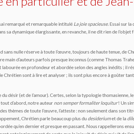
e en particulier et de Jean
sai remarqué et remarquable intitulé
La joie spacieuse.
Essai sur la 
ie dans sa dynamique élargissante, en revanche, il ne dit rien de l’obje
 sans nulle réserve à toute l’œuvre, toujours de haute tenue, de Chré
mière main d’auteurs parfois presque inconnus (comme Thomas Trahe
 labourée en profondeur et abordée selon des angles inédits ; il rés
Chrétien sont à lire et analyser ; ils sont plus encore à goûter tant 
ite du désir (et de l’amour). Certes, selon la typologie thomasienne, l
tout d’abord, notre auteur
non semper formaliter loquitur
! Un si
es thèmes de toute l’œuvre, l’atteste : non seulement dans son titre 
veloppement, Chrétien parle beaucoup plus du
desiderium
et de la
dil
t abordée qu’en dernier et presque en passant. Nous rappellerons ensuit
nent ontologiquement de sorte que la joie vit du désir qui vit de l’a