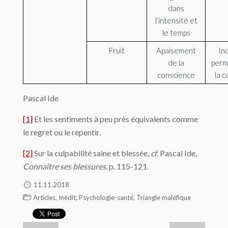
dans
l’intensité et
le temps
Fruit
Apaisement
In
de la
perm
conscience
la 
Pascal Ide
[1]
Et les sentiments à peu près équivalents comme
le regret ou le repentir.
[2]
Sur la culpabilité saine et blessée,
cf
. Pascal Ide,
Connaître ses blessures
, p. 115-121.
11.11.2018
,
,
,
Articles
Inédit
Psychologie-santé
Triangle maléfique