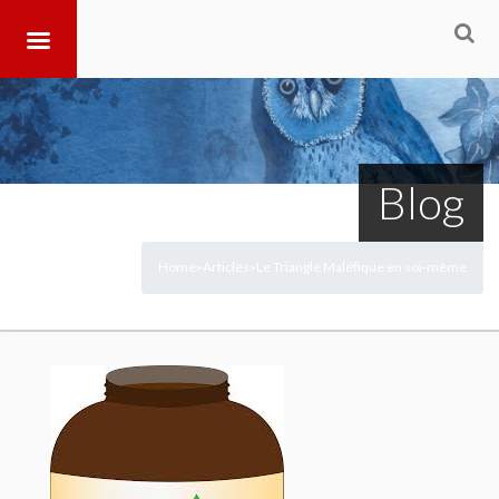
Blog
Home
Articles
Le Triangle Maléfique en soi-même
>
>