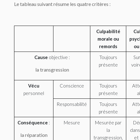
Le tableau suivant résume les quatre critères :
Culpabilité
Cul
morale ou
psyc
remords
ou
Cause
objective :
Toujours
Sur
présente
voir
la transgression
Vécu
Conscience
Toujours
Att
personnel
présente
a
Responsabilité
Toujours
Att
présente
a
Conséquence
:
Mesure
Mesurée par
Dé
la
dans 
la réparation
transgression,
et