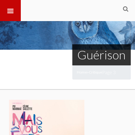
Guérison
Page 3
Home
Critique
>