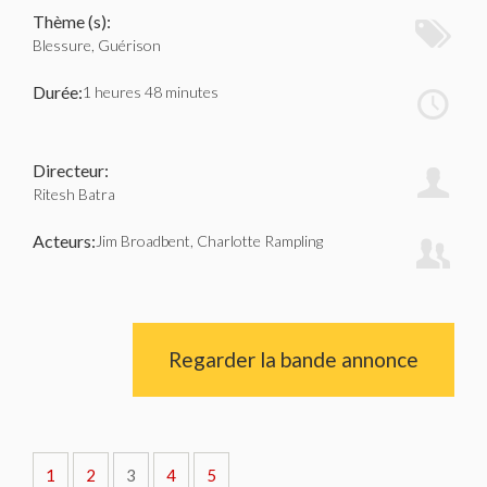
Thème (s):
Blessure, Guérison
Durée:
1 heures 48 minutes
Directeur:
Ritesh Batra
Acteurs:
Jim Broadbent, Charlotte Rampling
Regarder la bande annonce
1
2
3
4
5