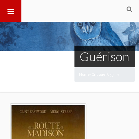
Guérison
Page 5
Home
Critique
>