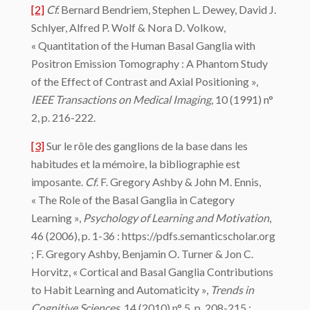
[2]
Cf.
Bernard Bendriem, Stephen L. Dewey, David J.
Schlyer, Alfred P. Wolf & Nora D. Volkow,
« Quantitation of the Human Basal Ganglia with
Positron Emission Tomography : A Phantom Study
of the Effect of Contrast and Axial Positioning »,
IEEE Transactions on Medical Imaging
, 10 (1991) n°
2, p. 216-222.
[3]
Sur le rôle des ganglions de la base dans les
habitudes et la mémoire, la bibliographie est
imposante.
Cf
. F. Gregory Ashby & John M. Ennis,
« The Role of the Basal Ganglia in Category
Learning »,
Psychology of Learning and Motivation
,
46 (2006), p. 1-36 : https://pdfs.semanticscholar.org
; F. Gregory Ashby, Benjamin O. Turner & Jon C.
Horvitz, « Cortical and Basal Ganglia Contributions
to Habit Learning and Automaticity »,
Trends in
Cognitive Sciences
, 14 (2010) n° 5, p. 208-215 ;