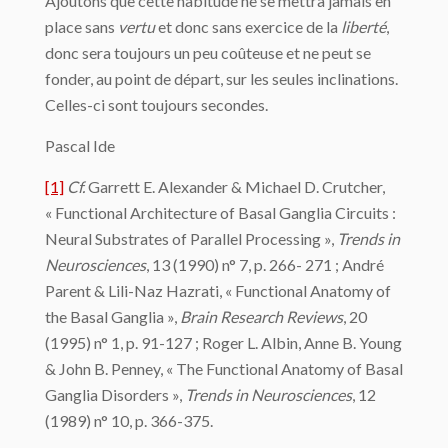
Ajoutons que cette habitude ne se mettra jamais en
place sans
vertu
et donc sans exercice de la
liberté
,
donc sera toujours un peu coûteuse et ne peut se
fonder, au point de départ, sur les seules inclinations.
Celles-ci sont toujours secondes.
Pascal Ide
[1]
Cf.
Garrett E. Alexander & Michael D. Crutcher,
« Functional Architecture of Basal Ganglia Circuits :
Neural Substrates of Parallel Processing »,
Trends in
Neurosciences
, 13 (1990) n° 7, p. 266- 271 ; André
Parent & Lili-Naz Hazrati, « Functional Anatomy of
the Basal Ganglia »,
Brain Research Reviews
, 20
(1995) n° 1, p. 91-127 ; Roger L. Albin, Anne B. Young
& John B. Penney, « The Functional Anatomy of Basal
Ganglia Disorders »,
Trends in Neurosciences
, 12
(1989) n° 10, p. 366-375.