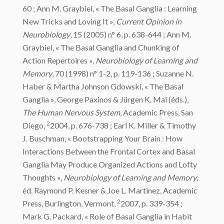
60 ; Ann M. Graybiel, « The Basal Ganglia : Learning
New Tricks and Loving It »,
Current Opinion in
Neurobiology
, 15 (2005) n° 6, p. 638-644 ; Ann M.
Graybiel, « The Basal Ganglia and Chunking of
Action Repertoires »,
Neurobiology of Learning and
Memory
, 70 (1998) n° 1-2, p. 119-136 ; Suzanne N.
Haber & Martha Johnson Gdowski, « The Basal
Ganglia », George Paxinos & Jürgen K. Mai (éds.),
The Human Nervous System
, Academic Press, San
2
Diego,
2004, p. 676-738 ; Earl K. Miller & Timothy
J. Buschman, « Bootstrapping Your Brain : How
Interactions Between the Frontal Cortex and Basal
Ganglia May Produce Organized Actions and Lofty
Thoughts »,
Neurobiology of Learning and Memory
,
éd. Raymond P. Kesner & Joe L. Martinez, Academic
2
Press, Burlington, Vermont,
2007, p. 339-354 ;
Mark G. Packard, « Role of Basal Ganglia in Habit