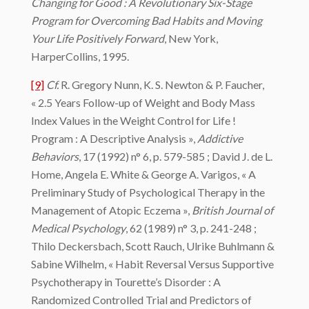
Changing for Good : A Revolutionary Six-Stage
Program for Overcoming Bad Habits and Moving
Your Life Positively Forward
, New York,
HarperCollins, 1995.
[9]
Cf.
R. Gregory Nunn, K. S. Newton & P. Faucher,
« 2.5 Years Follow-up of Weight and Body Mass
Index Values in the Weight Control for Life !
Program : A Descriptive Analysis »,
Addictive
Behaviors
, 17 (1992) n° 6, p. 579-585 ; David J. de L.
Home, Angela E. White & George A. Varigos, « A
Preliminary Study of Psychological Therapy in the
Management of Atopic Eczema »,
British Journal of
Medical Psychology
, 62 (1989) n° 3, p. 241-248 ;
Thilo Deckersbach, Scott Rauch, Ulrike Buhlmann &
Sabine Wilhelm, « Habit Reversal Versus Supportive
Psychotherapy in Tourette’s Disorder : A
Randomized Controlled Trial and Predictors of