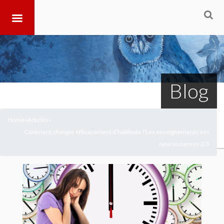
Blog
Home
Articles
>
>
Comment changer efficacement d’habitude ? Les enseignements des
neurosciences 2/3