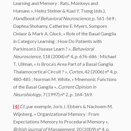
Learning and Memory : Rats, Monkeys and
Humans », Heinz Steiner & Kuei Y. Tseng (éds.),
Handbook of Behavioral Neuroscience
, p. 561-569 ;
Daphna Shohamy, Catherine E. Myers, Somporn
Onlaor & Mark A. Gluck, « Role of the Basal Ganglia
in Category Learning : How Do Patients with
Parkinson’s Disease Learn ? »,
Behavioral
Neuroscience
, 118 (2004) n° 4, p. 676-686 ; Michael
T. Ullman, « Is Broca’s Area Part of a Basal Ganglia
Thalamocortical Circuit ? »,
Cortex
, 42 (2006) n° 4, p.
480-485 ; Norman M. White, « Mnemonic Functions
of the Basal Ganglia »,
Current Opinion in
Neurobiology
, 7 (1997) n° 2, p. 164-169.
[4]
Cf.
, par exemple, Joris J. Ebbers & Nachoem M.
Wijnberg, « Organizational Memory : From
Expectations Memory to Procedural Memory »,
British journal of Management
, 20 (2009) n° 4, p.