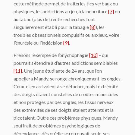
cette méthode permet de traiterles tics verbaux ou
physiques, les addictions au jeu, à la nourriture
[7]
ou
au tabac (plus de trente recherches l’ont
singulièrement établi pour la tabagie
[8]
), les
troubles obsessionnels compulsifs ou anxieux, voire
l’énurésie ou l’indécision
[9]
.
Prenons l’exemple de l’onychophagie
[10]
– qui
pourrait s’étendre à d’autres addictions semblables
[11]
. Une jeune étudiante de 24 ans, que l’on
appellera Mandy, se ronge chroniquement les ongles.
Ceux-ci en arrivaient à se détacher, mais l’extrémité
des doigts étaient constellés de croûtes minuscules
et non protégés par des ongles, les tissus nerveux
des extrémités de ses doigts étaient atteints et la
picotaient. Outre ces problèmes physiques, Mandy
souffrait de problèmes psychologiques de
dépendance : dès qu’elle se retrouvait seule, ses