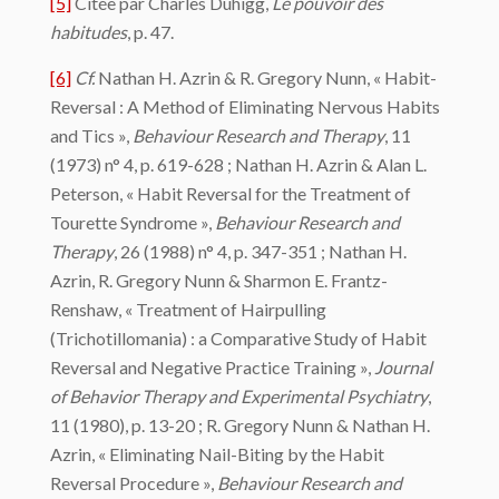
[5]
Citée par Charles Duhigg,
Le pouvoir des
habitudes
, p. 47.
[6]
Cf.
Nathan H. Azrin & R. Gregory Nunn, « Habit-
Reversal : A Method of Eliminating Nervous Habits
and Tics »,
Behaviour Research and Therapy
, 11
(1973) n° 4, p. 619-628 ; Nathan H. Azrin & Alan L.
Peterson, « Habit Reversal for the Treatment of
Tourette Syndrome »,
Behaviour Research and
Therapy
, 26 (1988) n° 4, p. 347-351 ; Nathan H.
Azrin, R. Gregory Nunn & Sharmon E. Frantz-
Renshaw, « Treatment of Hairpulling
(Trichotillomania) : a Comparative Study of Habit
Reversal and Negative Practice Training »,
Journal
of Behavior Therapy and Experimental Psychiatry
,
11 (1980), p. 13-20 ; R. Gregory Nunn & Nathan H.
Azrin, « Eliminating Nail-Biting by the Habit
Reversal Procedure »,
Behaviour Research and