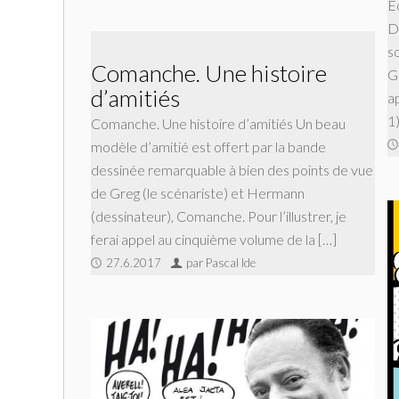
E
De
s
Comanche. Une histoire
G
d’amitiés
a
1
Comanche. Une histoire d’amitiés Un beau
modèle d’amitié est offert par la bande
dessinée remarquable à bien des points de vue
de Greg (le scénariste) et Hermann
(dessinateur), Comanche. Pour l’illustrer, je
ferai appel au cinquième volume de la […]
27.6.2017
par Pascal Ide