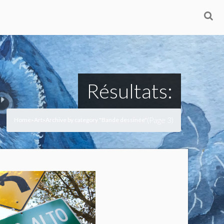
Résultats:
(Page 3)
Home
Art
Archive by category "Bande dessinée"
>
>