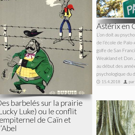
Astérix en 
L’on doit au psych
de l’école de Palo-A
golfe de San Franc
Weakland et Don J
au début des anné
psychologique du d
15.4.2018
par
es barbelés sur la prairie
Lucky Luke) ou le conflit
empiternel de Caïn et
’Abel