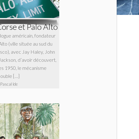
Corse et Palo Alto
ologue américain, fondateur
lto (ville située au sud du
isco), avec Jay Haley, John
ackson, d’avoir découvert,
es 1950, le mécanisme
ouble […]
 Pascal Ide