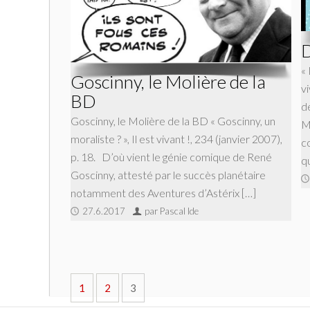
D
« 
Goscinny, le Molière de la
vi
BD
d
Goscinny, le Molière de la BD « Goscinny, un
Mi
moraliste ? », Il est vivant !, 234 (janvier 2007),
co
p. 18. D’où vient le génie comique de René
q
Goscinny, attesté par le succès planétaire
notamment des Aventures d’Astérix […]
27.6.2017
par Pascal Ide
1
2
3