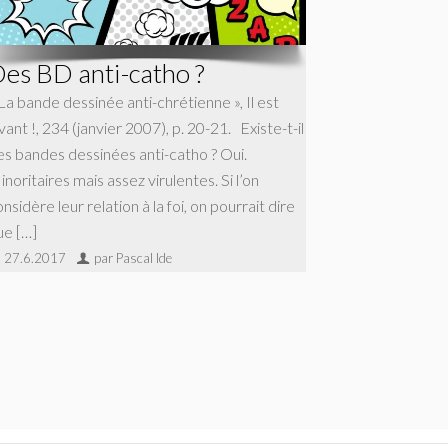
es BD anti-catho ?
La bande dessinée anti-chrétienne », Il est
vant !, 234 (janvier 2007), p. 20-21. Existe-t-il
es bandes dessinées anti-catho ? Oui.
noritaires mais assez virulentes. Si l’on
nsidère leur relation à la foi, on pourrait dire
ue […]
27.6.2017
par Pascal Ide