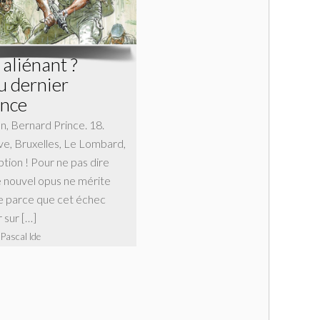
l aliénant ?
u dernier
ince
, Bernard Prince. 18.
ve, Bruxelles, Le Lombard,
tion ! Pour ne pas dire
Ce nouvel opus ne mérite
e parce que cet échec
 sur […]
 Pascal Ide