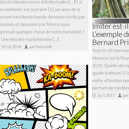
ducat ridendo mores (intellectuales)… Et si
s barbelés sur la prairie [1], un opus de la
ouvent excellente bande dessinée écrite par
Imiter est-i
oscinny et dessinée par Morris nous
pprenait quelque chose de notre humanité ?
L’exemple d
) Une histoire manichéenne […]
Bernard Pr
19.10.2018
par Pascal Ide
Yves H. et Hermann
Menace sur le fleu
2010. Quelle décep
quelle trahison ! 
notre attention qu
permet de méditer
16.7.2017
par