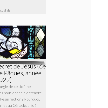
scal Ide
ecret de Jésus (6e
e Pâques, année
2022)
turgie de ce sixième
s nous donne d’entendre
 Résurrection ? Pourquoi,
mes au Cénacle, unis à