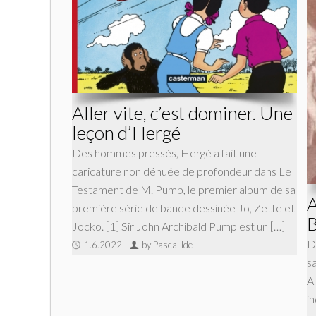
Aller vite, c’est dominer. Une
leçon d’Hergé
Des hommes pressés, Hergé a fait une
caricature non dénuée de profondeur dans Le
Testament de M. Pump, le premier album de sa
A
première série de bande dessinée Jo, Zette et
B
Jocko. [1] Sir John Archibald Pump est un […]
D
1.6.2022
by Pascal Ide
sa
A
in