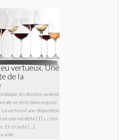
lieu vertueux. Une
e de la
e
pratique, les Anciens avaient
orale se tient dans un juste
« La vertu est une disposition
t en une médiété [1] », c’est-
eu. Et ce juste […]
scal Ide