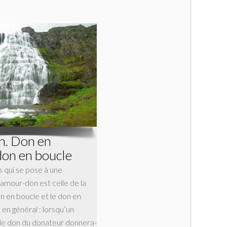
on. Don en
don en boucle
és qui se pose à une
amour-don est celle de la
on en boucle et le don en
en général : lorsqu’un
t le don du donateur donnera-