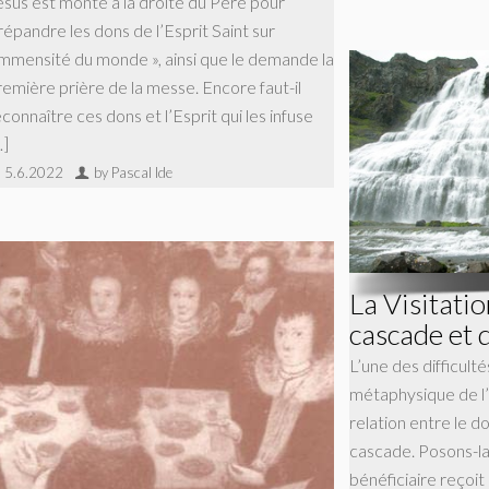
ésus est monté à la droite du Père pour
répandre les dons de l’Esprit Saint sur
’immensité du monde », ainsi que le demande la
remière prière de la messe. Encore faut-il
connaître ces dons et l’Esprit qui les infuse
…]
5.6.2022
by Pascal Ide
La Visitati
cascade et 
L’une des difficult
métaphysique de l’
relation entre le d
cascade. Posons-la 
bénéficiaire reçoi