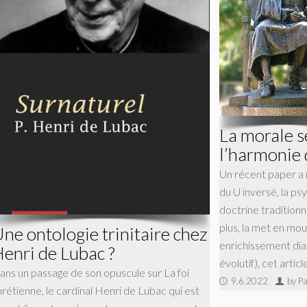
La morale s
l’harmonie 
Un récent paper a m
du U inversé, la ps
doctrine traditionne
plus, la met en mo
ne ontologie trinitaire chez
enrichissement dia
enri de Lubac ?
évolutif), cet articl
ans un passage de son opuscule sur La foi
9.6.2022
by Pa
hrétienne, le cardinal Henri de Lubac qui est