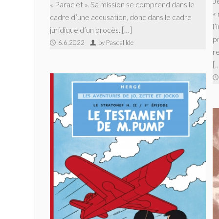
J
« Paraclet ». Sa mission se comprend dans le
« 
cadre d’une accusation, donc dans le cadre
l
juridique d’un procès. […]
p
6.6.2022
by Pascal Ide
re
[