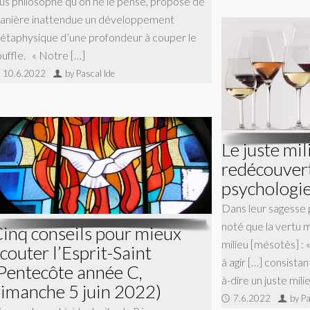
lus philosophe qu’on ne le pense, propose de
anière inattendue un développement
étaphysique d’une profondeur à couper le
ouffle. « Notre […]
10.6.2022
by Pascal Ide
Le juste mi
redécouvert
psychologi
Dans leur sagesse 
noté que la vertu m
inq conseils pour mieux
milieu [mésotès] : 
couter l’Esprit-Saint
à agir […] consistan
Pentecôte année C,
à-dire un juste mili
imanche 5 juin 2022)
7.6.2022
by Pa