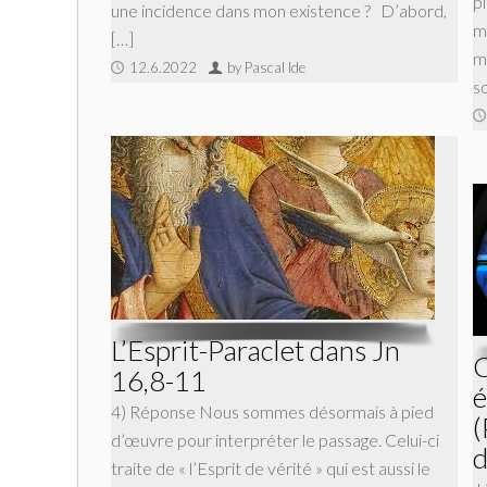
p
une incidence dans mon existence ? D’abord,
m
[…]
m
12.6.2022
by Pascal Ide
s
L’Esprit-Paraclet dans Jn
C
16,8-11
é
4) Réponse Nous sommes désormais à pied
(
d’œuvre pour interpréter le passage. Celui-ci
d
traite de « l’Esprit de vérité » qui est aussi le