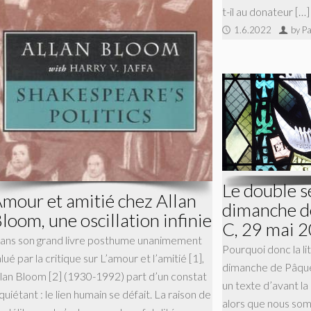
t-il au donateur […]
1.6.2022
by Pa
Le double s
mour et amitié chez Allan
dimanche d
loom, une oscillation infinie
C, 29 mai 
ans son grand livre posthume unanimement
Pourquoi donc la li
lué par la critique sur L’amour et l’amitié [1],
dimanche de Pâque
llan Bloom [2] (1930-1992) part d’un constat
un texte d’avant la
quiétant : le lien humain se défait. La raison de
alors que nous som