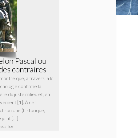
elon Pascal ou
des contraires
ontré que, à travers la loi
ychologie confirme la
lle du juste milieu et, en
uvement [1]. À cet
chronique (historique,
e joint […]
scal Ide