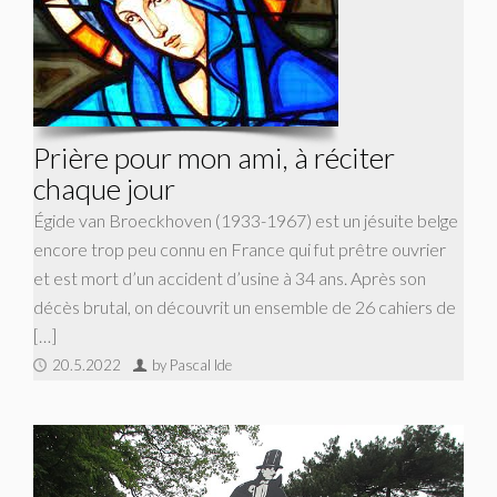
Prière pour mon ami, à réciter
chaque jour
Égide van Broeckhoven (1933-1967) est un jésuite belge
encore trop peu connu en France qui fut prêtre ouvrier
et est mort d’un accident d’usine à 34 ans. Après son
décès brutal, on découvrit un ensemble de 26 cahiers de
[…]
20.5.2022
by Pascal Ide