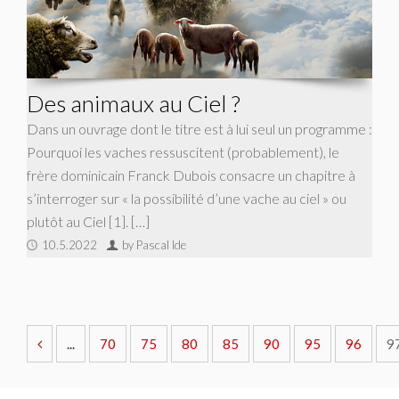
Des animaux au Ciel ?
Dans un ouvrage dont le titre est à lui seul un programme :
Pourquoi les vaches ressuscitent (probablement), le
frère dominicain Franck Dubois consacre un chapitre à
s’interroger sur « la possibilité d’une vache au ciel » ou
plutôt au Ciel [1]. […]
10.5.2022
by Pascal Ide
...
70
75
80
85
90
95
96
9