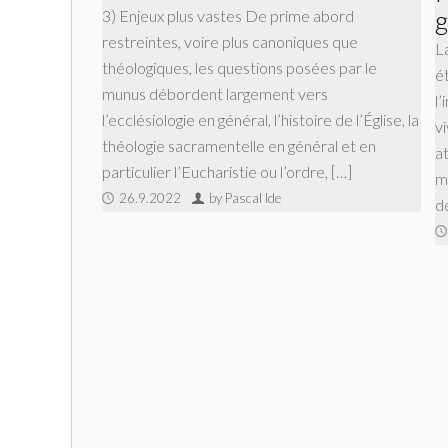
g
3) Enjeux plus vastes De prime abord
restreintes, voire plus canoniques que
L
théologiques, les questions posées par le
é
munus débordent largement vers
l
l’ecclésiologie en général, l’histoire de l’Église, la
v
théologie sacramentelle en général et en
at
particulier l’Eucharistie ou l’ordre, […]
m
26.9.2022
by Pascal Ide
d