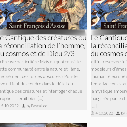
e Cantique des créatures ou
Le Cantique
a réconciliation de l’homme,
la réconcil
u cosmos et de Dieu 2/3
du cosmos e
) Preuve particulière Mais en quoi consiste
« Il fut réservée à 
ette communauté entre la nature et l’âme,
modeleurs d’âmes et
récisément ces forces obscures ? Pour le
l’humanité europé
voir, il faut descendre dans le détail du
tentative consista
antique des créatures et interroger chaque
la mystique amour
rophe. Il serait bien […]
inaugurée par le c
[…]
5.10.2022
by Pascal Ide
4.10.2022
by 