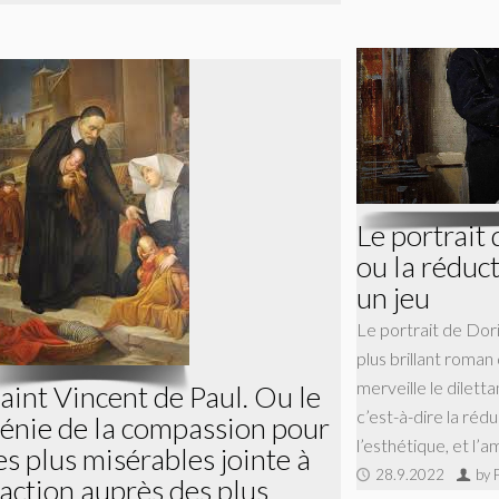
Le portrait
ou la réduc
un jeu
Le portrait de Dori
plus brillant roman
merveille le diletta
aint Vincent de Paul. Ou le
c’est-à-dire la rédu
énie de la compassion pour
l’esthétique, et l’a
es plus misérables jointe à
28.9.2022
by 
’action auprès des plus