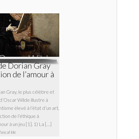
 de Dorian Gray
tion de l’amour à
an Gray, le plus célèbre et
 d’Oscar Wilde illustre à
ntisme élevé à l’état d’un art,
ction de l’éthique à
mour à un jeu [1]. 1) La […]
Pascal Ide