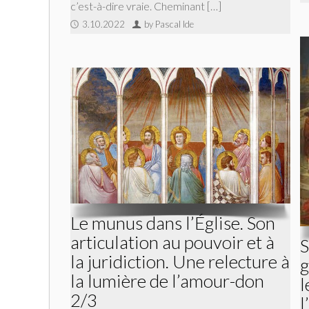
c’est-à-dire vraie. Cheminant […]
3.10.2022
by Pascal Ide
Le munus dans l’Église. Son
articulation au pouvoir et à
S
la juridiction. Une relecture à
g
la lumière de l’amour-don
l
2/3
l