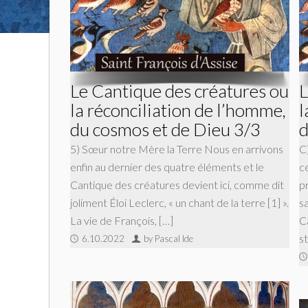
Le Cantique des créatures ou
L
la réconciliation de l’homme,
l
du cosmos et de Dieu 3/3
d
5) Sœur notre Mère la Terre Nous en arrivons
C
enfin au dernier des quatre éléments et le
c
Cantique des créatures devient ici, comme dit
p
joliment Éloi Leclerc, « un chant de la terre [1] ».
sa
La vie de François, […]
C
st
6.10.2022
by Pascal Ide