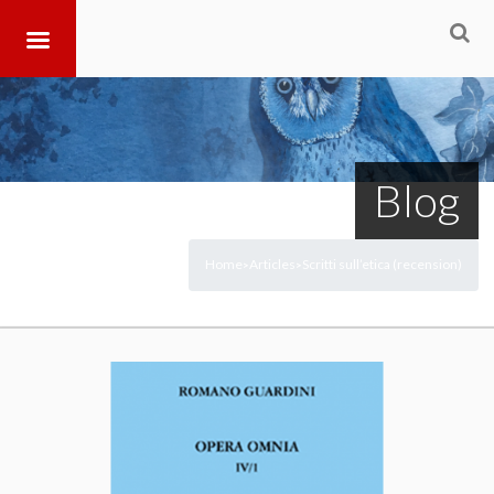
Blog
Home
Articles
Scritti sull’etica (recension)
>
>