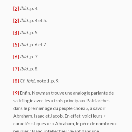
[2]
Ibid
., p. 4.
[3]
Ibid
., p. 4 et 5.
[4]
Ibid
., p. 5.
[5]
Ibid
., p. 6 et 7.
[6]
Ibid
., p. 7.
[7]
Ibid
., p. 8.
[8]
Cf.
Ibid
., note 1, p. 9.
[9]
Enfin, Newman trouve une analogie parlante de
sa trilogie avec les « trois principaux Patriarches
dans le premier âge du peuple choisi », à savoir
Abraham, Isaac et Jacob. En effet, voici leurs «
caractéristiques » : « Abraham, le père de nombreux
peuples ; Isaac, intellectuel, vivant dans une