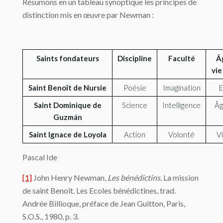
Résumons en un tableau synoptique les principes de
distinction mis en œuvre par Newman :
Saints fondateurs
Discipline
Faculté
Â
vie
Saint Benoît de Nursie
Poésie
Imagination
E
Saint Dominique de
Science
Intelligence
Âg
Guzmán
Saint Ignace de Loyola
Action
Volonté
Vi
Pascal Ide
[1]
John Henry Newman,
Les bénédictins.
La mission
de saint Benoît. Les Ecoles bénédictines, trad.
Andrée Billioque, préface de Jean Guitton, Paris,
S.O.S., 1980, p. 3.