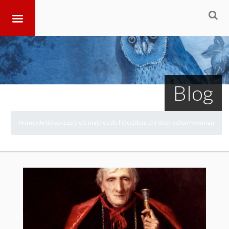
Blog
Home
Articles
Les trois maîtres de l’Occident chrétien selon Newman
>
>