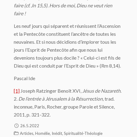
faire (cf. Jn 15,5). Hors de moi, Dieu ne veut rien
faire !
Les neuf jours qui séparent et réunissent l’Ascension
et la Pentecôte constituent l’ancêtre de toutes les
neuvaines. Et si nous décidions d’implorer tous les
jours l’Esprit de Pentecôte afin que nous lui
devenions toujours plus docile ? « Celui-ci est fils de
Dieu qui est conduit par l’Esprit de Dieu » (Rm 8,14).
Pascal Ide
[1]
Joseph Ratzinger Benoît XVI,
Jésus de Nazareth
.
2.
De l’entrée à Jérusalem à la Résurrection,
trad.
inconnue, Paris, Rocher, groupe Parole et Silence,
2011, p. 321-322.
26.5.2022
,
,
,
Articles
Homélie
Inédit
Spiritualité-Théologie