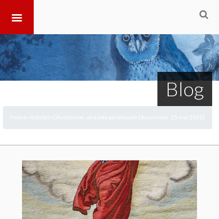
Blog
Home
Articles
L’Ascension, une joie paradoxale (Ascension, 25 mai 2022)
>
>