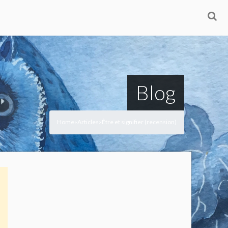
Blog
Home
Articles
Être et signifier (recension)
>
>