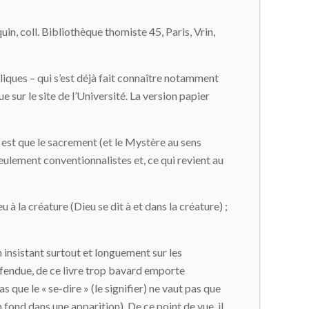
n, coll. Bibliothèque thomiste 45, Paris, Vrin,
liques – qui s’est déjà fait connaître notamment
 sur le site de l’Université. La version papier
n est que le sacrement (et le Mystère au sens
eulement conventionnalistes et, ce qui revient au
u à la créature (Dieu se dit à et dans la créature) ;
n insistant surtout et longuement sur les
éfendue, de ce livre trop bavard emporte
 que le « se-dire » (le signifier) ne vaut pas que
n fond dans une apparition). De ce point de vue, il