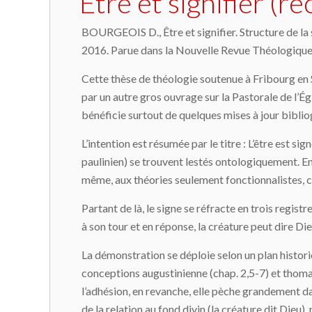
Être et signifier (r
BOURGEOIS D., Être et signifier. Structure de la
2016. Parue dans la Nouvelle Revue Théologique
Cette thèse de théologie soutenue à Fribourg en S
par un autre gros ouvrage sur la Pastorale de l’Égl
bénéficie surtout de quelques mises à jour bibli
L’intention est résumée par le titre : L’être est 
paulinien) se trouvent lestés ontologiquement. En
même, aux théories seulement fonctionnalistes, c’e
Partant de là, le signe se réfracte en trois registr
à son tour et en réponse, la créature peut dire Dieu
La démonstration se déploie selon un plan historic
conceptions augustinienne (chap. 2,5-7) et thomas
l’adhésion, en revanche, elle pèche grandement dan
de la relation au fond divin (la créature dit Dieu)