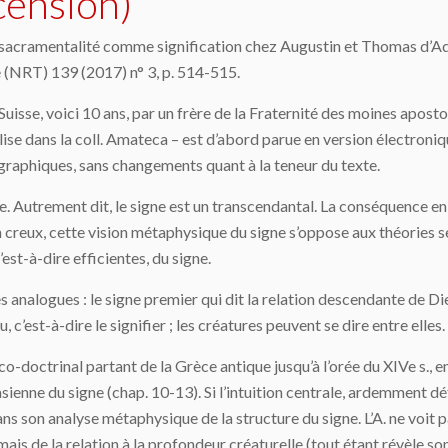
ecension)
 sacramentalité comme signification chez Augustin et Thomas d’Aqui
 (NRT) 139 (2017) n° 3, p. 514-515.
uisse, voici 10 ans, par un frère de la Fraternité des moines aposto
ise dans la coll. Amateca – est d’abord parue en version électronique
ographiques, sans changements quant à la teneur du texte.
signe. Autrement dit, le signe est un transcendantal. La conséquence e
 creux, cette vision métaphysique du signe s’oppose aux théories s
st-à-dire efficientes, du signe.
es analogues : le signe premier qui dit la relation descendante de Die
, c’est-à-dire le signifier ; les créatures peuvent se dire entre elles.
o-doctrinal partant de la Grèce antique jusqu’à l’orée du XIVe s., e
ienne du signe (chap. 10-13). Si l’intuition centrale, ardemment d
s son analyse métaphysique de la structure du signe. L’A. ne voit pas
, mais de la relation à la profondeur créaturelle (tout étant révèle so