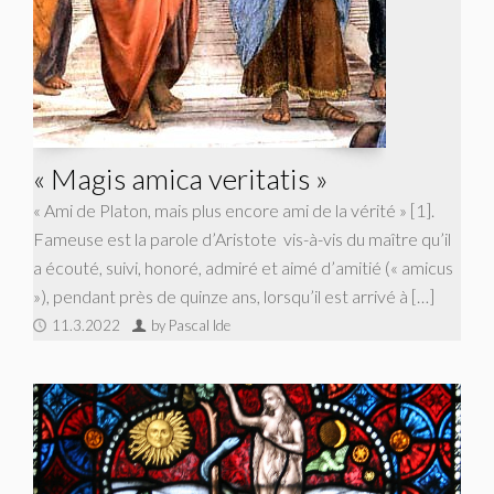
« Magis amica veritatis »
« Ami de Platon, mais plus encore ami de la vérité » [1].
Fameuse est la parole d’Aristote vis-à-vis du maître qu’il
a écouté, suivi, honoré, admiré et aimé d’amitié (« amicus
»), pendant près de quinze ans, lorsqu’il est arrivé à […]
11.3.2022
by Pascal Ide