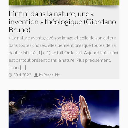
L’infini dans la nature, une «
invention » théologique (Giordano
Bruno)
« La nature ayant gravé son image et celle de son auteur
dans toutes choses, elles tiennent presque toutes de sa
double infinité [1] ». 1) Le fait On le sait. Aujourd’hui, l’infini
est partout présent dans la nature. Plus précisément,
l’infini […]
30.4.2022
by Pascal Ide