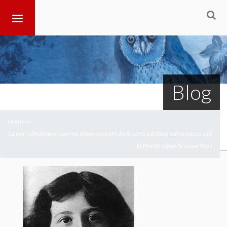
Blog
Home
>
>
La mathématique comme dépassement de la contradiction entre nécessité
et liberté selon Simone Weil