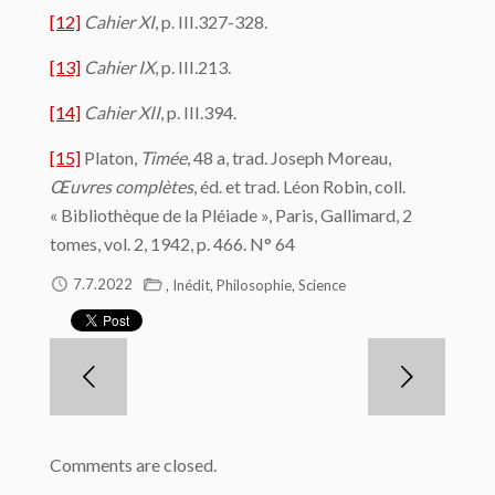
[12]
Cahier XI
, p. III.327-328.
[13]
Cahier IX
, p. III.213.
[14]
Cahier XII
, p. III.394.
[15]
Platon,
Timée
, 48 a, trad. Joseph Moreau,
Œuvres complètes
, éd. et trad. Léon Robin, coll.
« Bibliothèque de la Pléiade », Paris, Gallimard, 2
tomes, vol. 2, 1942, p. 466. N° 64
,
,
,
7.7.2022
Inédit
Philosophie
Science
Comments are closed.