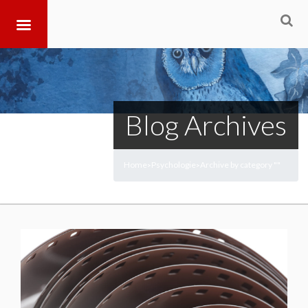
Blog Archives
Home
Psychologie
Archive by category ""
>
>