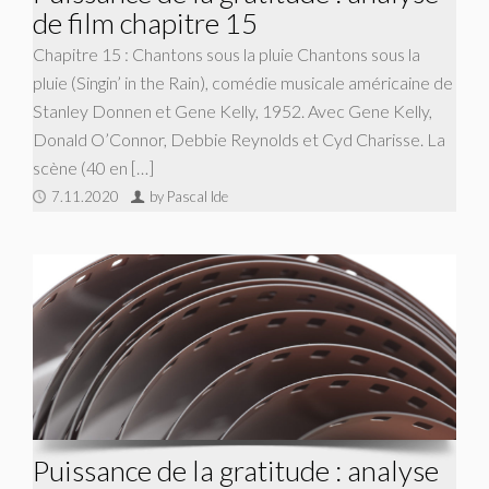
de film chapitre 15
Chapitre 15 : Chantons sous la pluie Chantons sous la
pluie (Singin’ in the Rain), comédie musicale américaine de
Stanley Donnen et Gene Kelly, 1952. Avec Gene Kelly,
Donald O’Connor, Debbie Reynolds et Cyd Charisse. La
scène (40 en […]
7.11.2020
by Pascal Ide
Puissance de la gratitude : analyse