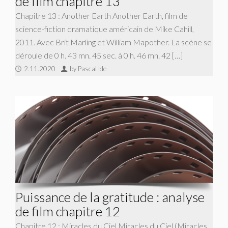
de film chapitre 13
Chapitre 13 : Another Earth Another Earth, film de
science-fiction dramatique américain de Mike Cahill,
2011. Avec Brit Marling et William Mapother. La scène se
déroule de 0 h. 43 mn. 45 sec. à 0 h. 46 mn. 42 […]
2.11.2020
by Pascal Ide
Puissance de la gratitude : analyse
de film chapitre 12
Chapitre 12 : Miracles du Ciel Miracles du Ciel (Miracles