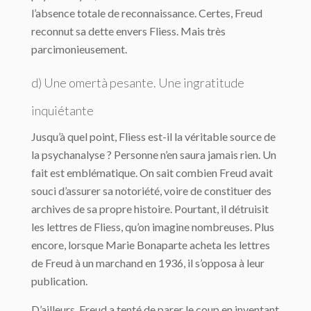
l’absence totale de reconnaissance. Certes, Freud
reconnut sa dette envers Fliess. Mais très
parcimonieusement.
d) Une
omertà
pesante. Une ingratitude
inquiétante
Jusqu’à quel point, Fliess est-il la véritable source de
la psychanalyse ? Personne n’en saura jamais rien. Un
fait est emblématique. On sait combien Freud avait
souci d’assurer sa notoriété, voire de constituer des
archives de sa propre histoire. Pourtant, il détruisit
les lettres de Fliess, qu’on imagine nombreuses. Plus
encore, lorsque Marie Bonaparte acheta les lettres
de Freud à un marchand en 1936, il s’opposa à leur
publication.
D’ailleurs, Freud a tenté de parer le coup en inventant