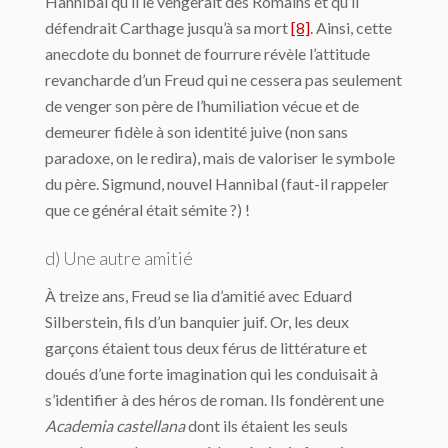
Hannibal qu’il le vengerait des Romains et qu’il
défendrait Carthage jusqu’à sa mort
[8]
. Ainsi, cette
anecdote du bonnet de fourrure révèle l’attitude
revancharde d’un Freud qui ne cessera pas seulement
de venger son père de l’humiliation vécue et de
demeurer fidèle à son identité juive (non sans
paradoxe, on le redira), mais de valoriser le symbole
du père. Sigmund, nouvel Hannibal (faut-il rappeler
que ce général était sémite ?) !
d) Une autre amitié
À treize ans, Freud se lia d’amitié avec Eduard
Silberstein, fils d’un banquier juif. Or, les deux
garçons étaient tous deux férus de littérature et
doués d’une forte imagination qui les conduisait à
s’identifier à des héros de roman. Ils fondèrent une
Academia castellana
dont ils étaient les seuls