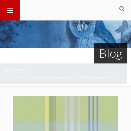
Blog
Home
Articles
>
>
Cours de Psychologie Chapitre 4 Sigmund Freud et la psychanalyse. 1/6