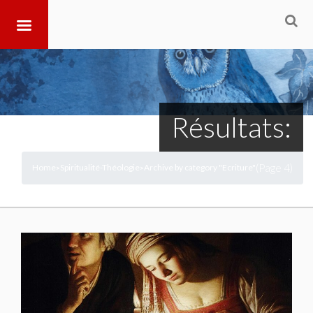
Résultats:
(Page 4)
Home
Spiritualité-Théologie
Archive by category "Ecriture"
>
>