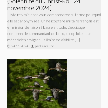
(Solennité du Christ-Roi. 24
novembre 2024)
Histoire vraie dont vous comprendrez au terme pourquoi
elle est anonymisée. Un hélicoptère militaire français est
en mission de liaison à basse altitude. L’équipage
comprend le commandant de bord, le copilote et un
mécanicien navigant. La limite de visibilité […]
24.11.2024
par Pascal Ide