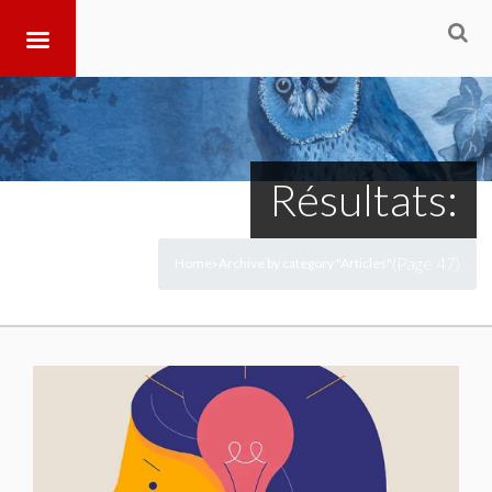
Résultats:
(Page 47)
Home
Archive by category "Articles"
>