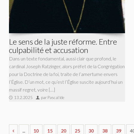
Le sens de la juste réforme. Entre
culpabilité et accusation
Dans un texte fondamental, aussi clair que profond, le
cardinal Joseph Ratzinger, alors préfet de la Congrégation
pour la Doctrine de la foi, traite de l’amertume envers
l’Église. D’un mot, ce qu’est l’Église suscite aujourd’hui un
massif regret, voire […]
13.2.2025
par Pascal Ide
...
10
15
20
25
30
38
39
4