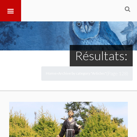
Résultats:
(Page 128)
Home
Archive by category "Articles"
>