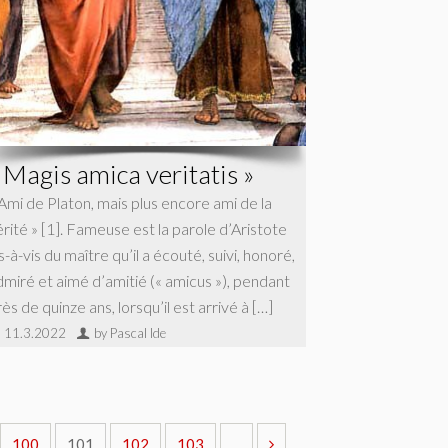
 Magis amica veritatis »
 Ami de Platon, mais plus encore ami de la
érité » [1]. Fameuse est la parole d’Aristote
s-à-vis du maître qu’il a écouté, suivi, honoré,
dmiré et aimé d’amitié (« amicus »), pendant
ès de quinze ans, lorsqu’il est arrivé à […]
11.3.2022
by Pascal Ide
100
101
102
103
...