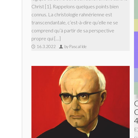
Christ [1]. Rappelons quelques points bien
connus. La christologie rahnérienne est
transcendantale, c’est-à-dire qu’elle ne se
comprend qu’à partir de sa perspective
propre qui […]
16.3.2022
by Pascal Ide
C
C
4
E
cu