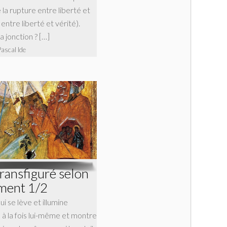
a rupture entre liberté et
 entre liberté et vérité).
 jonction ? […]
Pascal Ide
ransfiguré selon
ément 1/2
i se lève et illumine
 à la fois lui-même et montre