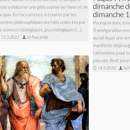
dimanche d
este à élaborer une philosophie de l’inné et de
dimanche 1
acquis. En l’occurrence à éclairer par les
onnées philosophiques les faits collectés par
Pourquoi donc ente
es sciences biologiques, psychologiques […]
Transfiguration en
aurait-il pas une er
15.3.2022
by Pascal Ide
manifeste déjà sa g
l’attendons pour la 
pascale. Bref, pou
14.3.2022
by 