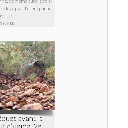
umine, de même aussi le soleil
l se lève pour l’esprit purifié,
ême […]
Pascal Ide
ques avant la
it d’union, 2e