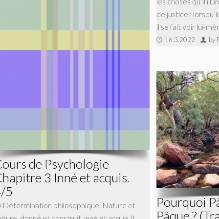
les choses qu’il ill
de justice ; lorsqu’i
il se fait voir lui-m
16.3.2022
by 
ours de Psychologie
hapitre 3 Inné et acquis.
/5
Pourquoi Pâ
) Détermination philosophique. Nature et
Pâque ? (Tra
lture, donné et construit, inné et acquis Il