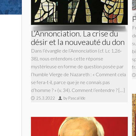
P
F
L’Annonciation. La crise du
d
désir et la nouveauté du don
su
Dans l’évangile de l’Annonciation (cf. Lc 1,26-
b
38), nous entendons cette réponse
s
mystérieuse en forme de question posée par
f
l’humble Vierge de Nazareth : « Comment cela
se fera-t-il, parce que je ne connais pas
d’homme ? » (v. 34). Comment l’entendre ? […]
25.3.2022
by Pascal Ide