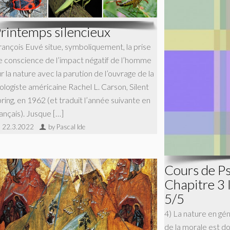
rintemps silencieux
rançois Euvé situe, symboliquement, la prise
e conscience de l’impact négatif de l’homme
r la nature avec la parution de l’ouvrage de la
iologiste américaine Rachel L. Carson, Silent
pring, en 1962 (et traduit l’année suivante en
rançais). Jusque […]
22.3.2022
by Pascal Ide
Cours de P
Chapitre 3 
5/5
4) La nature en gé
de la morale est do