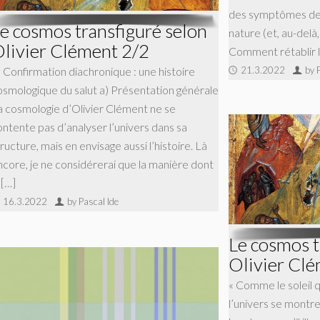
des symptômes de l
e cosmos transfiguré selon
nature (et, au-delà,
livier Clément 2/2
Comment rétablir la
21.3.2022
by 
) Confirmation diachronique : une histoire
osmologique du salut a) Présentation générale
a cosmologie d’Olivier Clément ne se
ontente pas d’analyser l’univers dans sa
ructure, mais en envisage aussi l’histoire. Là
ncore, je ne considérerai que la manière dont
 […]
16.3.2022
by Pascal Ide
Le cosmos t
Olivier Cl
« Comme le soleil qu
l’univers se montre