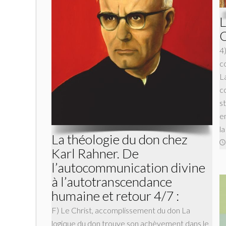
L
O
4
c
L
c
st
e
la
La théologie du don chez
Karl Rahner. De
l’autocommunication divine
à l’autotranscendance
humaine et retour 4/7 :
F) Le Christ, accomplissement du don La
logique du don trouve son achèvement dans le