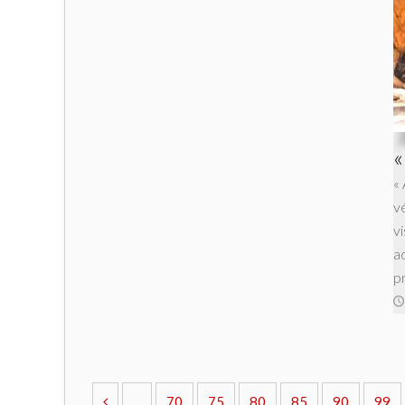
«
«
v
vi
a
pr
...
70
75
80
85
90
99