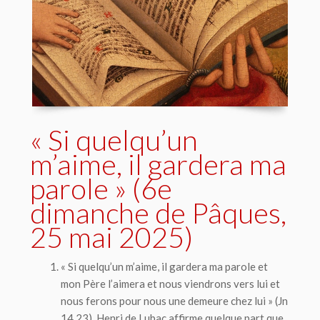
« Si quelqu’un
m’aime, il gardera ma
parole » (6e
dimanche de Pâques,
25 mai 2025)
« Si quelqu’un m’aime, il gardera ma parole et
mon Père l’aimera et nous viendrons vers lui et
nous ferons pour nous une demeure chez lui » (Jn
14,23). Henri de Lubac affirme quelque part que