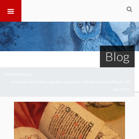
Blog
Home
Articles
>
>
« Si quelqu’un m’aime, il gardera ma parole » (6e dimanche de Pâques, 25
mai 2025)