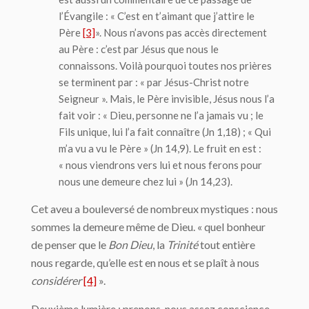
l’Évangile : « C’est en t’aimant que j’attire le
Père
[3]
». Nous n’avons pas accès directement
au Père : c’est par Jésus que nous le
connaissons. Voilà pourquoi toutes nos prières
se terminent par : « par Jésus-Christ notre
Seigneur ». Mais, le Père invisible, Jésus nous l’a
fait voir : « Dieu, personne ne l’a jamais vu ; le
Fils unique, lui l’a fait connaître (Jn 1,18) ; « Qui
m’a vu a vu le Père » (Jn 14,9). Le fruit en est :
« nous viendrons vers lui et nous ferons pour
nous une demeure chez lui » (Jn 14,23).
Cet aveu a bouleversé de nombreux mystiques : nous
sommes la demeure même de Dieu. « quel bonheur
de penser que le
Bon Dieu
, la
Trinité
tout entière
nous regarde, qu’elle est en nous et se plaît à nous
considérer
[4]
».
Deuxième lumière : prenons-nous assez conscience