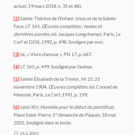
actuel, 19 mars 2018, n. 35 et 48).
[2]
Sainte Thérèse de l’Enfant-Jésus et de la Sainte-
Face, LT 165,
Œuvres complètes : textes et
dernières paroles
, éd. Jacques Longchampt, Paris, Le
Cerf et DDB, 1992, p. 498. Souligné par moi.
[3]
Id
.
, « Vivre d’amour », PN 17, p. 667.
[4]
LT 165, p. 499. Souligné par l’auteur.
[5]
Sainte Élisabeth de la Trinité , NI 15, 21
novembre 1904,
Œuvres complètes
, éd. Conrad de
Meester, Paris, Le Cerf, 1991, p. 199.
[6]
Léon XIV,
Homélie pour le début du pontificat
,
e
Place Saint-Pierre, 5
dimanche de Pâques, 18 mai
2025. Souligné dans le texte.
25.5.2025