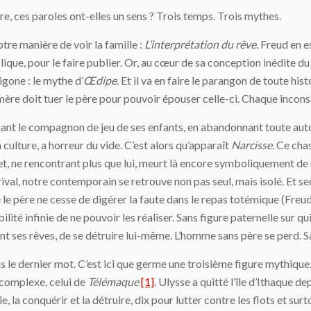
, ces paroles ont-elles un sens ? Trois temps. Trois mythes.
tre manière de voir la famille :
L’interprétation du rêve
. Freud en e
ique, pour le faire publier. Or, au cœur de sa conception inédite du ps
gone : le mythe d’
Œdipe
. Et il va en faire le parangon de toute hist
 mère doit tuer le père pour pouvoir épouser celle-ci. Chaque inconsc
nant le compagnon de jeu de ses enfants, en abandonnant toute autor
la culture, a horreur du vide. C’est alors qu’apparaît
Narcisse
. Ce cha
ne rencontrant plus que lui, meurt là encore symboliquement de n’
e rival, notre contemporain se retrouve non pas seul, mais isolé. Et 
é le père ne cesse de digérer la faute dans le repas totémique (Freu
abilité infinie de ne pouvoir les réaliser. Sans figure paternelle sur 
ant ses rêves, de se détruire lui-même. L’homme sans père se perd. Sa
a pas le dernier mot. C’est ici que germe une troisième figure mythiq
 complexe, celui de
Télémaque
[1]
. Ulysse a quitté l’île d’Ithaque de
e, la conquérir et la détruire, dix pour lutter contre les flots et surt