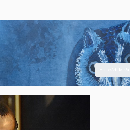
Home
Articles
Sa
>
>