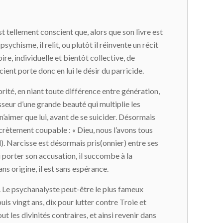
st tellement conscient que, alors que son livre est
ychisme, il relit, ou plutôt il réinvente un récit
oire, individuelle et bientôt collective, de
ient porte donc en lui le désir du parricide.
ité, en niant toute différence entre génération,
sseur d’une grande beauté qui multiplie les
aimer que lui, avant de se suicider. Désormais
secrètement coupable : « Dieu, nous l’avons tous
d). Narcisse est désormais pris(onnier) entre ses
qui porter son accusation, il succombe à la
ns origine, il est sans espérance.
ue. Le psychanalyste peut-être le plus fameux
puis vingt ans, dix pour lutter contre Troie et
out les divinités contraires, et ainsi revenir dans