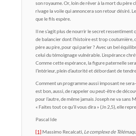
son royaume. Or, loin de rêver à la mort du père 
rivage la voile qui annoncera son retour désiré. 
que le fils espère.
Il ne s’agit plus de nourrir le secret ressentiment 
de balancier dont l’histoire est trop coutumière, d
père au pire, pour qui parier ? Avec un bel équilibr
celui du témoignage vulnérable. L’espérance chréti
Comme cette espérance, la figure paternelle sera p
l’intérieur, plein d’autorité et débordant de tend
Comment un programme aussi imposant ne sera-t-il
est bon, aussi, de rappeler ou peut-être de décou
pour l’autre, de même jamais Joseph ne va sans M
« Faites tout ce qu’il vous dira » (Jn 2,5), elle 
Pascal Ide
[1]
Massimo Recalcati,
Le complexe de Télémaq