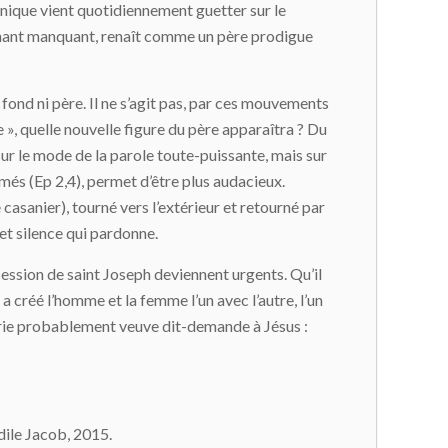
unique vient quotidiennement guetter sur le
ntenant manquant, renaît comme un père prodigue
u fond ni père. Il ne s’agit pas, par ces mouvements
e », quelle nouvelle figure du père apparaîtra ? Du
s sur le mode de la parole toute-puissante, mais sur
imés (Ep 2,4), permet d’être plus audacieux.
 casanier), tourné vers l’extérieur et retourné par
 et silence qui pardonne.
ession de saint Joseph deviennent urgents. Qu’il
 créé l’homme et la femme l’un avec l’autre, l’un
Marie probablement veuve dit-demande à Jésus :
Odile Jacob, 2015.