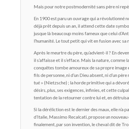
Mais pour notre postmodernité sans père ni repère
En 1900 est paru un ouvrage qui a révolutionné no
déjà prêt depuis un an, il attend cette date symbol
jusque là beaucoup moins fameux que celui d’Anti
l’humanité. Le tout petit qui vit en fusion avec sa
Après le meurtre du père, qu’advient-il ? En deve
il s’affaisse et il s’efface. Mais la nature, comme 
conquêtes tombe amoureux de sa propre image et, 
fils de personne, ni d’un Dieu absent, ni d’un pèr
tué » (Nietzsche) ; la horde primitive qui a dévor
désirs, plus, ses exigences, infinies, et cette culp
tentation de la retourner contre lui et, en détruis
Si la déréliction est le dernier des maux, elle n’
d’Italie, Massimo Recalcati, propose un nouveau
finalement, par son invention, le cheval dit de Troi