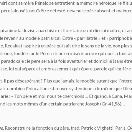
chéri dont sa mère Pénélope entretient la mémoire héroïque, le fils 
Le père jalousé jusqu’à être détesté, devenu le père absent et mai
qui anime la devise anarchiste et libertaire du ni dieu ni maître, et a
e revenir au modèle patriarcal. Entre « parrilâtrie » et « parriphobi
e, Recalcati aspire à un père qui sait dire le sens de la vie, non plu
enne, fondée sur le Père « riche en miséricorde » qui nous a tant a
aradoxale : le père sera à la fois aventurier et domicilié (sans être
resse, loi qui sépare et embrassement qui répare, parole qui légifère
 pas désespérant ? Plus que jamais, le modèle autant que l’interc
vrir combien l’éducation est œuvre systémique : de même que Dieu a
arie : « Ton père et moi, nous te cherchions ». Et quand, à Cana, 
reprend les mots mêmes d’un certain patriarche Joseph (Gn 41,56)…
ue
. Reconstruire la fonction du père, trad. Patrick Vighetti, Paris, 