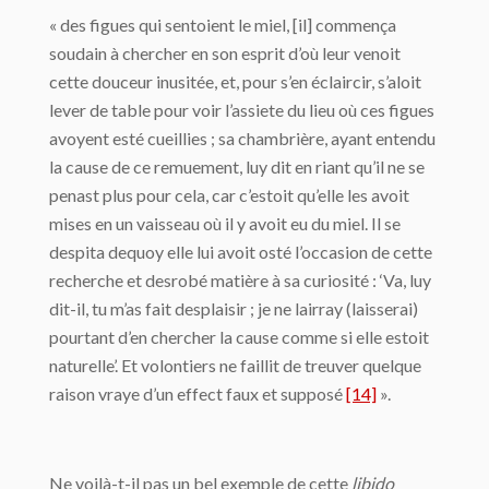
« des figues qui sentoient le miel, [il] commença
soudain à chercher en son esprit d’où leur venoit
cette douceur inusitée, et, pour s’en éclaircir, s’aloit
lever de table pour voir l’assiete du lieu où ces figues
avoyent esté cueillies ; sa chambrière, ayant entendu
la cause de ce remuement, luy dit en riant qu’il ne se
penast plus pour cela, car c’estoit qu’elle les avoit
mises en un vaisseau où il y avoit eu du miel. Il se
despita dequoy elle lui avoit osté l’occasion de cette
recherche et desrobé matière à sa curiosité : ‘Va, luy
dit-il, tu m’as fait desplaisir ; je ne lairray (laisserai)
pourtant d’en chercher la cause comme si elle estoit
naturelle’. Et volontiers ne faillit de treuver quelque
raison vraye d’un effect faux et supposé
[14]
».
Ne voilà-t-il pas un bel exemple de cette
libido