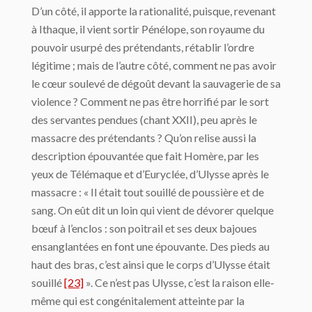
D’un côté, il apporte la rationalité, puisque, revenant
à Ithaque, il vient sortir Pénélope, son royaume du
pouvoir usurpé des prétendants, rétablir l’ordre
légitime ; mais de l’autre côté, comment ne pas avoir
le cœur soulevé de dégoût devant la sauvagerie de sa
violence ? Comment ne pas être horrifié par le sort
des servantes pendues (chant XXII), peu après le
massacre des prétendants ? Qu’on relise aussi la
description épouvantée que fait Homère, par les
yeux de Télémaque et d’Euryclée, d’Ulysse après le
massacre : « Il était tout souillé de poussière et de
sang. On eût dit un loin qui vient de dévorer quelque
bœuf à l’enclos : son poitrail et ses deux bajoues
ensanglantées en font une épouvante. Des pieds au
haut des bras, c’est ainsi que le corps d’Ulysse était
souillé
[23]
». Ce n’est pas Ulysse, c’est la raison elle-
même qui est congénitalement atteinte par la