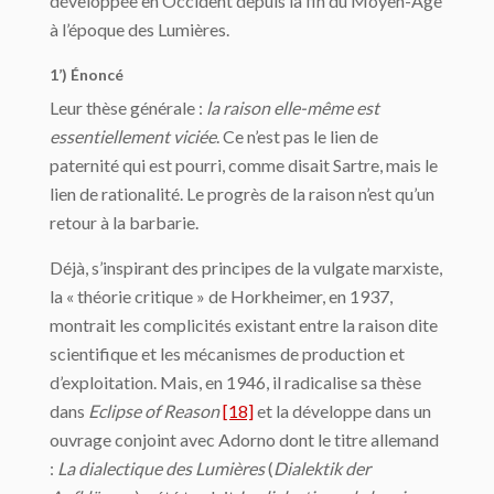
développée en Occident depuis la fin du Moyen-Âge
à l’époque des Lumières.
1’) Énoncé
Leur thèse générale :
la raison elle-même est
essentiellement viciée
. Ce n’est pas le lien de
paternité qui est pourri, comme disait Sartre, mais le
lien de rationalité. Le progrès de la raison n’est qu’un
retour à la barbarie.
Déjà, s’inspirant des principes de la vulgate marxiste,
la « théorie critique » de Horkheimer, en 1937,
montrait les complicités existant entre la raison dite
scientifique et les mécanismes de production et
d’exploitation. Mais, en 1946, il radicalise sa thèse
dans
Eclipse of Reason
[18]
et la développe dans un
ouvrage conjoint avec Adorno dont le titre allemand
:
La dialectique des Lumières
(
Dialektik der