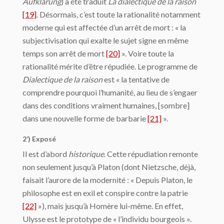
Aufklärung
) a été traduit
La dialectique de la raison
[19]
. Désormais, c’est toute la rationalité notamment
moderne qui est affectée d’un arrêt de mort : « la
subjectivisation qui exalte le sujet signe en même
temps son arrêt de mort
[20]
». Voire toute la
rationalité mérite d’être répudiée. Le programme de
Dialectique de la raison
est « la tentative de
comprendre pourquoi l’humanité, au lieu de s’engaer
dans des conditions vraiment humaines, [sombre]
dans une nouvelle forme de barbarie
[21]
».
2’) Exposé
Il est d’abord
historique
. Cette répudiation remonte
non seulement jusqu’à Platon (dont Nietzsche, déjà,
faisait l’aurore de la modernité : « Depuis Platon, le
philosophe est en exil et conspire contre la patrie
[22]
»), mais jusqu’à Homère lui-même. En effet,
Ulysse est le prototype de « l’individu bourgeois ».