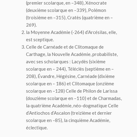
(premier scolarque, en –348), Xénocrate
(deuxième scolarque en –339), Polémon
(troisième en –315), Cratès (quatrième en –
269).
la Moyenne Académie (-264) d’Arcésilas, elle,
est sceptique.
Celle de Carnéade et de Clitomaque de
Carthage, la Nouvelle Académie, probabiliste,
avec ses scholarques : Lacydès (sixième
scolarque en – 244), Téléclès (septième en –
208), Évandre, Hégésine, Carnéade (dixième
scolarque en – 186) et Clitomaque (onzième
scolarque en –128) Celle de Philon de Larissa
(douzième scolarque en –110) et de Charmadas,
la quatrième Académie, néo-dogmatique Celle
d’Antiochos d’Ascalon (treizième et dernier
scolarque en –85), la cinquième Académie,
éclectique.