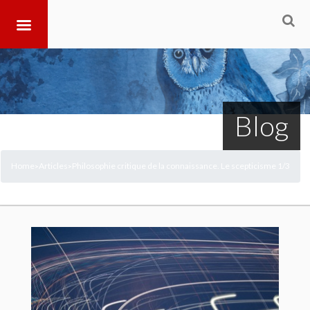
Blog
Home
Articles
Philosophie critique de la connaissance. Le scepticisme 1/3
>
>