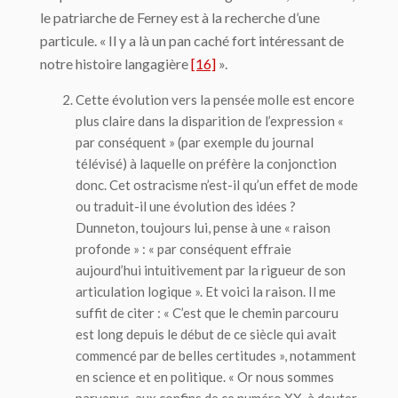
le patriarche de Ferney est à la recherche d’une
particule. « Il y a là un pan caché fort intéressant de
notre histoire langagière
[16]
».
Cette évolution vers la pensée molle est encore
plus claire dans la disparition de l’expression «
par conséquent » (par exemple du journal
télévisé) à laquelle on préfère la conjonction
donc
. Cet ostracisme n’est-il qu’un effet de mode
ou traduit-il une évolution des idées ?
Dunneton, toujours lui, pense à une « raison
profonde » : «
par conséquent
effraie
aujourd’hui intuitivement par la rigueur de son
articulation logique ». Et voici la raison. Il me
suffit de citer : « C’est que le chemin parcouru
est long depuis le début de ce siècle qui avait
commencé par de belles certitudes », notamment
en science et en politique. « Or nous sommes
parvenus, aux confins de ce numéro XX, à douter