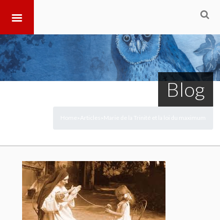
Blog
Home
Articles
Marie de la Trinité et la loi du maximum
>
>