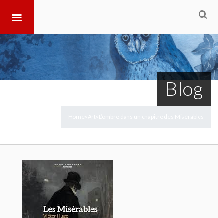
Blog
Home
Art
L’ombre dans un chapitre des Misérables
>
>