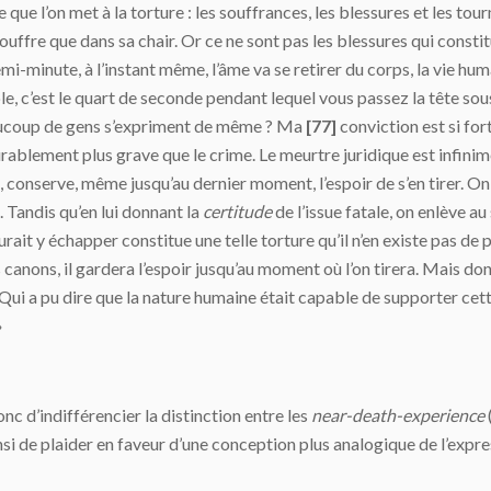
ue l’on met à la torture : les souffrances, les blessures et les to
ouffre que dans sa chair. Or ce ne sont pas les blessures qui constitu
i-minute, à l’instant même, l’âme va se retirer du corps, la vie hum
e, c’est le quart de seconde pendant lequel vous passez la tête sous 
eaucoup de gens s’expriment de même ? Ma
[77]
conviction est si fort
ablement plus grave que le crime. Le meurtre juridique est infinimen
, conserve, même jusqu’au dernier moment, l’espoir de s’en tirer. On
 Tandis qu’en lui donnant la
certitude
de l’issue fatale, on enlève au
 saurait y échapper constitue une telle torture qu’il n’en existe pas
s canons, il gardera l’espoir jusqu’au moment où l’on tirera. Mais do
 Qui a pu dire que la nature humaine était capable de supporter cet
»
 d’indifférencier la distinction entre les
near-death-experience
insi de plaider en faveur d’une conception plus analogique de l’expr