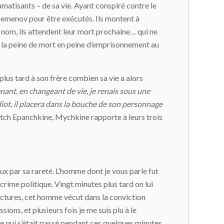
atisants – de sa vie. Ayant conspiré contre le
Semenov pour être exécutés. Ils montent à
s nom, ils attendent leur mort prochaine… qui ne
la peine de mort en peine d’emprisonnement au
plus tard à son frère combien sa vie a alors
nant, en changeant de vie, je renais sous une
diot, il placera dans la bouche de son personnage
ovitch Epanchkine, Mychkine rapporte à leurs trois
rieux par sa rareté. L’homme dont je vous parle fut
 crime politique. Vingt minutes plus tard on lui
lectures, cet homme vécut dans la conviction
ons, et plusieurs fois je me suis plu à le
e ce qui s’était passé pendant ces quelques minutes.