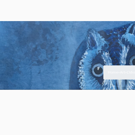
Home
Art
L’Idi
>
>