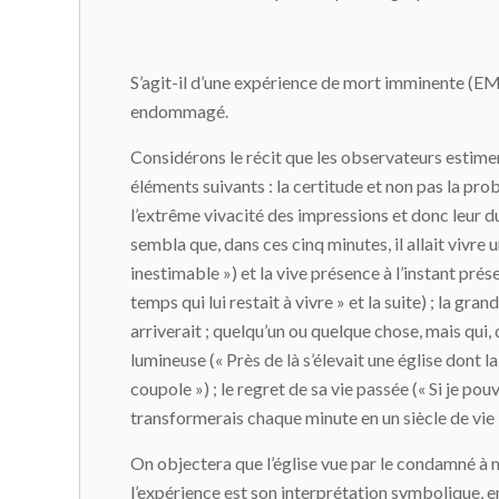
S’agit-il d’une expérience de mort imminente (EM
endommagé.
Considérons le récit que les observateurs estimen
éléments suivants : la certitude et non pas la prob
l’extrême vivacité des impressions et donc leur dura
sembla que, dans ces cinq minutes, il allait vivre 
inestimable ») et la vive présence à l’instant présen
temps qui lui restait à vivre » et la suite) ; la gra
arriverait ; quelqu’un ou quelque chose, mais qui, 
lumineuse (« Près de là s’élevait une église dont l
coupole ») ; le regret de sa vie passée (« Si je pouv
transformerais chaque minute en un siècle de vie »
On objectera que l’église vue par le condamné à 
l’expérience est son interprétation symbolique, en