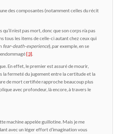
cune des composantes (notamment celles du récit
s qu’il n’est pas mort, donc que son corps n’a pas
s tous les items de celle-ci autant chez ceux qui
on
fear-death-experience
), par exemple, en se
ien endommagé
[3]
.
e. En effet, le premier est assuré de mourir,
ans la fermeté du jugement entre la certitude et la
ieure de mort certifiée rapproche beaucoup plus
plique avec profondeur, là encore, à travers le
cette machine appelée guillotine. Mais je me
dant avec un léger effort d’imagination vous