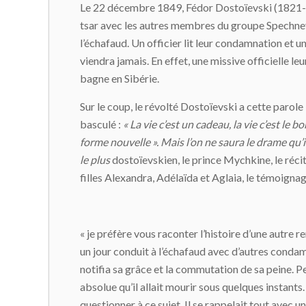
Le 22 décembre 1849, Fédor Dostoïevski (1821-188
tsar avec les autres membres du groupe Spechnev,
l’échafaud. Un officier lit leur condamnation et u
viendra jamais. En effet, une missive officielle le
bagne en Sibérie.
Sur le coup, le révolté Dostoïevski a cette parol
basculé :
« La vie c’est un cadeau, la vie c’est 
forme nouvelle ». Mais l’on ne saura le drame qu’
le plus
dostoïevskien, le prince Mychkine, le récit
filles Alexandra, Adélaïda et Aglaia, le témoig
« je préfère vous raconter l’histoire d’une autre re
un jour conduit à l’échafaud avec d’autres condamn
notifia sa grâce et la commutation de sa peine. P
absolue qu’il allait mourir sous quelques instants
questionner à ce sujet. Il se rappelait tout avec u