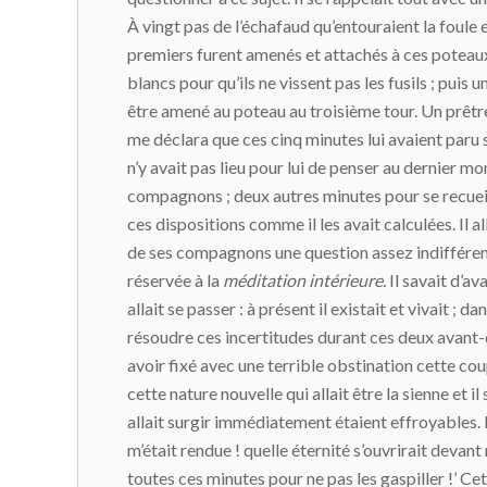
À vingt pas de l’échafaud qu’entouraient la foule 
premiers furent amenés et attachés à ces poteaux
blancs pour qu’ils ne vissent pas les fusils ; puis 
être amené au poteau au troisième tour. Un prêtre 
me déclara que ces cinq minutes lui avaient paru sa
n’y avait pas lieu pour lui de penser au dernier mom
compagnons ; deux autres minutes pour se recueilli
ces dispositions comme il les avait calculées. Il al
de ses compagnons une question assez indifférente 
réservée à la
méditation intérieure.
Il savait d’av
allait se passer : à présent il existait et vivait ; d
résoudre ces incertitudes durant ces deux avant-der
avoir fixé avec une terrible obstination cette co
cette nature nouvelle qui allait être la sienne et 
allait surgir immédiatement étaient effroyables. Mai
m’était rendue ! quelle éternité s’ouvrirait devant
toutes ces minutes pour ne pas les gaspiller !’ Cette