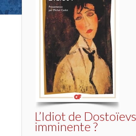
L’Idiot de Dostoïev
imminente ?