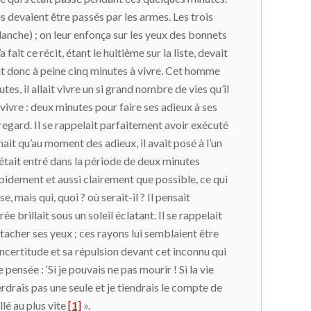
s devaient être passés par les armes. Les trois
anche) ; on leur enfonça sur les yeux des bonnets
ait ce récit, étant le huitième sur la liste, devait
it donc à peine cinq minutes à vivre. Cet homme
es, il allait vivre un si grand nombre de vies qu’il
 vivre : deux minutes pour faire ses adieux à ses
 regard. Il se rappelait parfaitement avoir exécuté
nait qu’au moment des adieux, il avait posé à l’un
l était entré dans la période de deux minutes
 rapidement et aussi clairement que possible, ce qui
, mais qui, quoi ? où serait-il ? Il pensait
 brillait sous un soleil éclatant. Il se rappelait
détacher ses yeux ; ces rayons lui semblaient être
 incertitude et sa répulsion devant cet inconnu qui
pensée : ‘Si je pouvais ne pas mourir ! Si la vie
erdrais pas une seule et je tiendrais le compte de
llé au plus vite
[1]
».