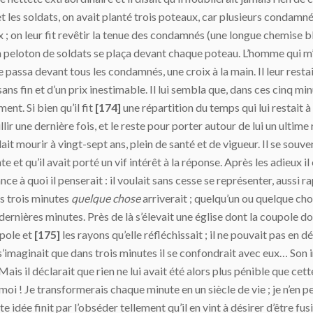
et les soldats, on avait planté trois poteaux, car plusieurs condamné
 ; on leur fit revêtir la tenue des condamnés (une longue chemise bl
un peloton de soldats se plaça devant chaque poteau. L’homme qui m’a f
passa devant tous les condamnés, une croix à la main. Il leur resta
ns fin et d’un prix inestimable. Il lui sembla que, dans ces cinq minut
ent. Si bien qu’il fit
[
17
4]
une répartition du temps qui lui restait à
r une dernière fois, et le reste pour porter autour de lui un ultime
lait mourir à vingt-sept ans, plein de santé et de vigueur. Il se souve
et qu’il avait porté un vif intérêt à la réponse. Après les adieux i
ance à quoi il penserait : il voulait sans cesse se représenter, aussi
ans trois minutes
quelque chose
arriverait ; quelqu’un ou quelque chose
nières minutes. Près de là s’élevait une église dont la coupole dorée
upole et
[
17
5]
les rayons qu’elle réfléchissait ; il ne pouvait pas en 
il s’imaginait que dans trois minutes il se confondrait avec eux… Son
s il déclarait que rien ne lui avait été alors plus pénible que cette 
 moi ! Je transformerais chaque minute en un siècle de vie ; je n’en p
 idée finit par l’obséder tellement qu’il en vint à désirer d’être fusi