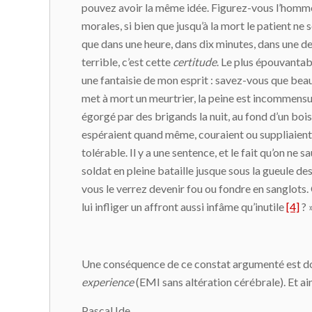
pouvez avoir la même idée. Figurez-vous l’homme q
morales, si bien que jusqu’à la mort le patient ne s
que dans une heure, dans dix minutes, dans une dem
terrible, c’est cette
certitude
. Le plus épouvantabl
une fantaisie de mon esprit : savez-vous que b
met à mort un meurtrier, la peine est incommensur
égorgé par des brigands la nuit, au fond d’un bois
espéraient quand même, couraient ou suppliaient.
tolérable. Il y a une sentence, et le fait qu’on ne
soldat en pleine bataille jusque sous la gueule de
vous le verrez devenir fou ou fondre en sanglots.
lui infliger un affront aussi infâme qu’inutile
[4]
? 
Une conséquence de ce constat argumenté est donc
experience
(EMI sans altération cérébrale). Et a
Pascal Ide