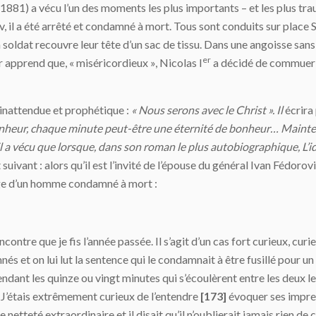
1) a vécu l’un des moments les plus importants – et les plus traum
 il a été arrêté et condamné à mort. Tous sont conduits sur place 
n soldat recouvre leur tête d’un sac de tissu. Dans une angoisse san
er
ur apprend que, « miséricordieux », Nicolas I
a décidé de commuer 
e inattendue et prophétique :
« Nous serons avec le Christ ». Il
écrira 
le bonheur, chaque minute peut-être une éternité de bonheur… Mainte
il a vécu que lorsque, dans son roman le plus autobiographique, L’i
 suivant : alors qu’il est l’invité de l’épouse du général Ivan Fédor
nage d’un homme condamné à mort :
ncontre que je fis l’année passée. Il s’agit d’un cas fort curieux, cu
és et on lui lut la sentence qui le condamnait à être fusillé pour un
endant les quinze ou vingt minutes qui s’écoulèrent entre les deux 
. J’étais extrêmement curieux de l’entendre
[
173
]
évoquer ses impressi
ne netteté extraordinaire et il disait qu’il n’oublierait jamais rien d