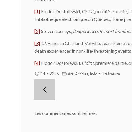
[1]
Fiodor Dostoïevski,
L’idiot
, première partie, c
Bibliothèque électronique du Québec, Tome prem
[2]
Steven Laureys,
L’expérience de mort imminen
[3]
Cf
. Vanessa Charland-Verville, Jean-Pierre 
death experiences in non-life-threatening events 
[4]
Fiodor Dostoïevski,
L’idiot
, première partie, c
,
,
,
14.5.2025
Art
Articles
Inédit
Littérature
Les commentaires sont fermés.