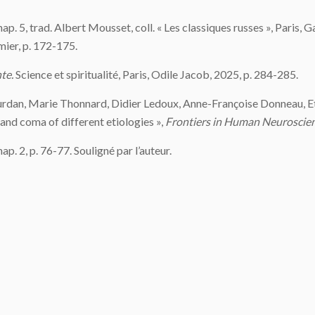
hap. 5, trad. Albert Mousset, coll. « Les classiques russes », Paris, Ga
ier, p. 172-175.
te.
Science et spiritualité, Paris, Odile Jacob, 2025, p. 284-285.
Jourdan, Marie Thonnard, Didier Ledoux, Anne-Françoise Donneau, 
and coma of different etiologies »,
Frontiers in Human Neuroscie
hap. 2, p. 76-77. Souligné par l’auteur.