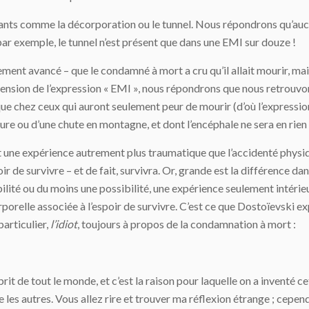
iants comme la décorporation ou le tunnel. Nous répondrons qu’au
ar exemple, le tunnel n’est présent que dans une EMI sur douze !
lement avancé – que le condamné à mort a cru qu’il allait mourir, mai
xtension de l’expression « EMI », nous répondrons que nous retrouvon
ue chez ceux qui auront seulement peur de mourir (d’où l’expressi
ture ou d’une chute en montagne, et dont l’encéphale ne sera en r
it une expérience autrement plus traumatique que l’accidenté physiqu
poir de survivre – et de fait, survivra. Or, grande est la différence d
bilité ou du moins une possibilité, une expérience seulement intér
orelle associée à l’espoir de survivre. C’est ce que Dostoïevski ex
particulier,
l’idiot
, toujours à propos de la condamnation à mort :
prit de tout le monde, et c’est la raison pour laquelle on a inventé 
 les autres. Vous allez rire et trouver ma réflexion étrange ; cepen