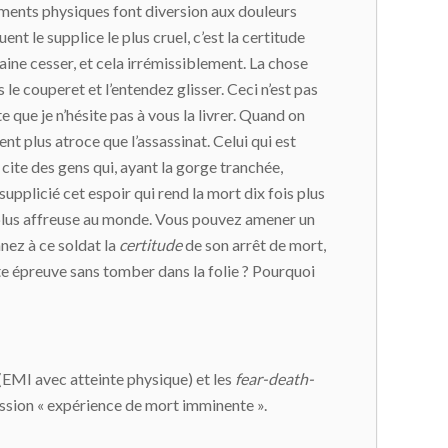
urments physiques font diversion aux douleurs
ent le supplice le plus cruel, c’est la certitude
aine cesser, et cela irrémissiblement. La chose
le couperet et l’entendez glisser. Ceci n’est pas
e que je n’hésite pas à vous la livrer. Quand on
t plus atroce que l’assassinat. Celui qui est
 cite des gens qui, ayant la gorge tranchée,
 supplicié cet espoir qui rend la mort dix fois plus
 de plus affreuse au monde. Vous pouvez amener un
nnez à ce soldat la
certitude
de son arrêt de mort,
te épreuve sans tomber dans la folie ? Pourquoi
(EMI avec atteinte physique) et les
fear-death-
ession « expérience de mort imminente ».