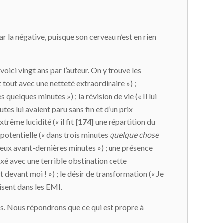
r la négative, puisque son cerveau n’est en rien
ici vingt ans par l’auteur. On y trouve les
t tout avec une netteté extraordinaire ») ;
quelques minutes ») ; la révision de vie (« Il lui
tes lui avaient paru sans fin et d’un prix
xtrême lucidité (« il fit
[
17
4]
une répartition du
ins potentielle (« dans trois minutes
quelque chose
s deux avant-dernières minutes ») ; une présence
 fixé avec une terrible obstination cette
it devant moi ! ») ; le désir de transformation (« Je
isent dans les EMI.
es. Nous répondrons que ce qui est propre à