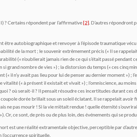
I) ? Certains répondent par l’affirmative
[2]
. D’autres répondront pa
t être autobiographique et renvoyer à l’épisode traumatique vécu vo
abilité de la mort ; le souvenir extrêmement précis (« Il se rappelai
bilité (« n’oublierait jamais rien de ce qui s’était passé pendant ces 
un si grand nombre de vies ») ; la distorsion du temps (« ces cinq minu
t (« il n’y avait pas lieu pour lui de penser au dernier moment ») ; l’e
nde vitalité (« à présent il existait et vivait ») ; l’omniscience, au mo
quoi ? où serait-il ? Il pensait résoudre ces incertitudes durant ce
a coupole dorée brillait sous un soleil éclatant. Il se rappelait avoir
ais ne pas mourir ! Si la vie m’était rendue ! quelle éternité s’ouvrira
). Or, ce sont, de près ou de plus loin, des événements qui se produ
mort est une réalité extramentale objective, perceptible par d’autr
 l’occurrence spirituelle.