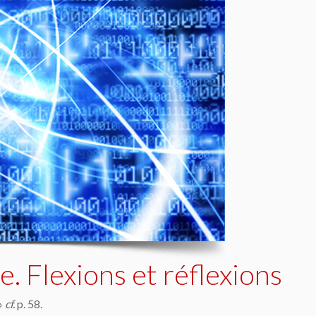
 Flexions et réflexions
 »
cf.
p. 58.