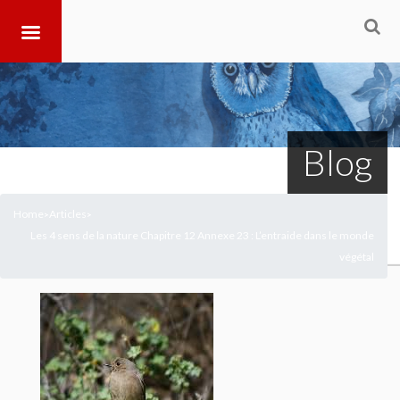
Blog
Home
Articles
>
>
Les 4 sens de la nature Chapitre 12 Annexe 23 : L’entraide dans le monde
végétal