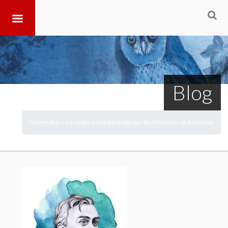
Blog
Home
Art
« Le visible est la trace des pas de l’Invisible » (Léon Bloy)
>
>